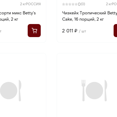
0
2 кг
РОССИЯ
(0)
2 кг
РО
орти микс Betty's
Чизкейк Тропический Betty
рций, 2 кг
Cake, 16 порций, 2 кг
2 011 ₽
т
/ шт