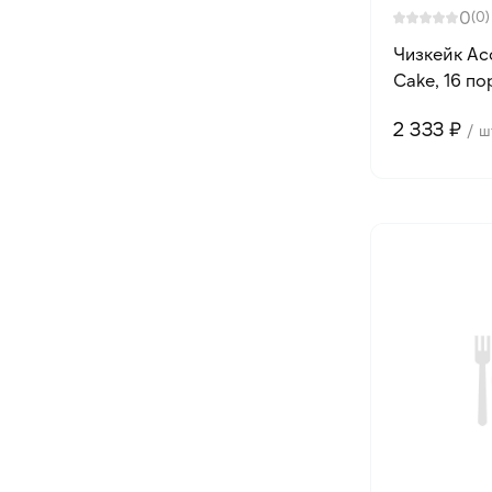
0
(0)
Чизкейк Асс
Cake, 16 по
2 333 ₽
/ ш