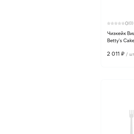
0
(0)
Чизкейк Ви
Betty's Cake
2 011 ₽
/ ш