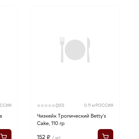
0
ССИЯ
(0)
0.11 кг
РОССИЯ
а
Чизкейк Тропический Betty's
Cake, 110 гр
152 ₽
/ шт