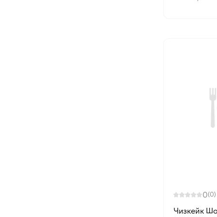
0
(0)
Чизкейк Шо