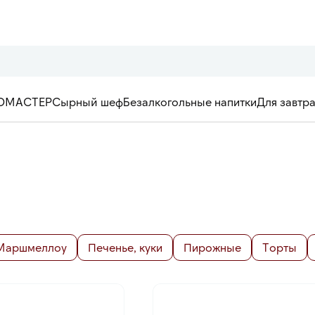
ОМАСТЕР
Сырный шеф
Безалкогольные напитки
Для завтр
Маршмеллоу
Печенье, куки
Пирожные
Торты