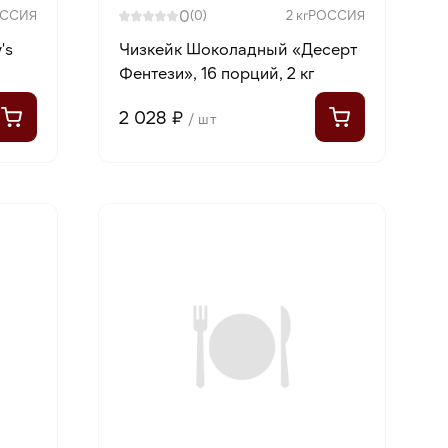
0
ССИЯ
(0)
2 кг
РОССИЯ
's
Чизкейк Шоколадный «Десерт
Фентези», 16 порций, 2 кг
2 028 ₽
/ шт