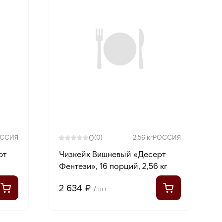
0
ССИЯ
(0)
2.56 кг
РОССИЯ
рт
Чизкейк Вишневый «Десерт
Фентези», 16 порций, 2,56 кг
2 634 ₽
/ шт