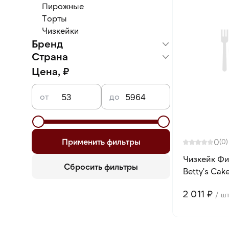
Пирожные
Торты
Чизкейки
Бренд
Страна
Stokson
Guandy
Польша
Цена, ₽
Guatemalan Сandies
Гватемала
Десерт Фентези
Россия
от
до
Фэнтази Фудс
Италия
Lago Group S.p.A.
Франция
Dolceria Alba
Кристоф
Жар&Ко
Применить фильтры
0
(0)
Березка
Betty's Cake
Чизкейк Фи
Сбросить фильтры
Betty's Cake
2 011 ₽
/ ш