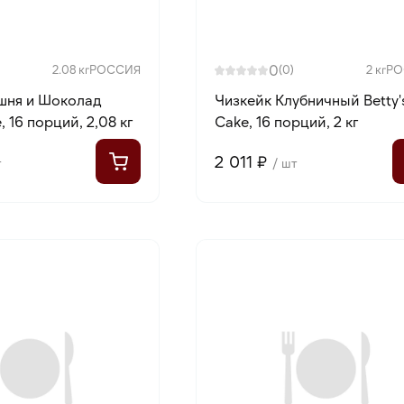
0
2.08 кг
РОССИЯ
(0)
2 кг
РО
шня и Шоколад
Чизкейк Клубничный Betty'
, 16 порций, 2,08 кг
Cake, 16 порций, 2 кг
2 011 ₽
т
/ шт