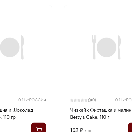
0
0.11 кг
РОССИЯ
(0)
0.11 кг
РО
шня и Шоколад
Чизкейк Фисташка и малин
, 110 гр
Betty's Cake, 110 г
152 ₽
/ шт