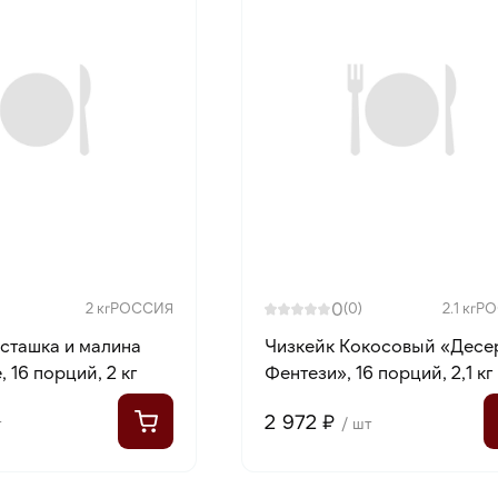
0
2 кг
РОССИЯ
(0)
2.1 кг
РО
сташка и малина
Чизкейк Кокосовый «Десе
, 16 порций, 2 кг
Фентези», 16 порций, 2,1 кг
2 972 ₽
т
/ шт