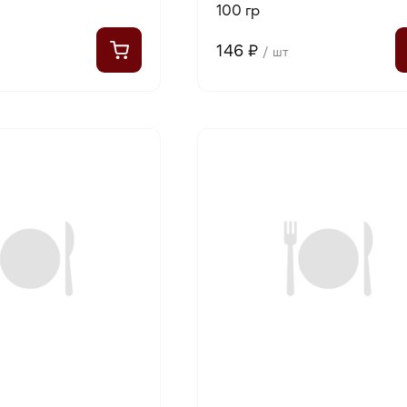
100 гр
146 ₽
/ шт