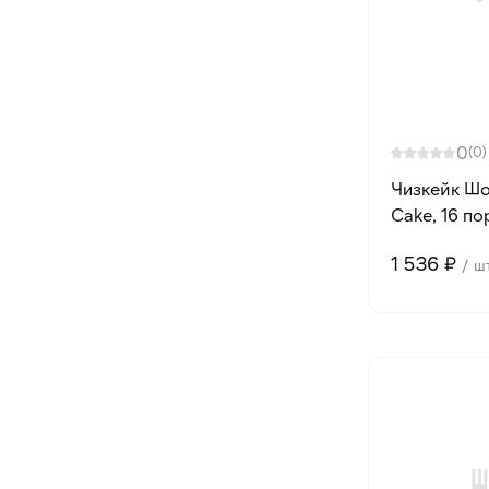
0
(0)
Чизкейк Шо
Cake, 16 пор
1 536 ₽
/ ш