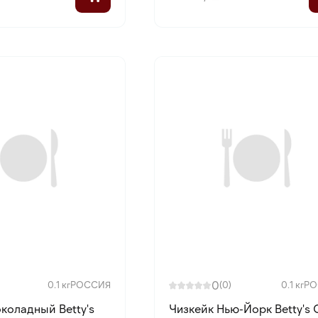
0
0.1 кг
РОССИЯ
(0)
0.1 кг
РО
коладный Betty's
Чизкейк Нью-Йорк Betty's 