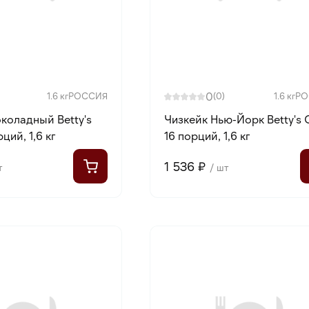
0
1.6 кг
РОССИЯ
(0)
1.6 кг
РО
коладный Betty's
Чизкейк Нью-Йорк Betty's 
ций, 1,6 кг
16 порций, 1,6 кг
1 536 ₽
т
/ шт