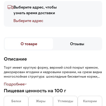
Выберите адрес, чтобы
узнать время доставки
Выберите адреc
О товаре
Отзывы
Описание
Торт имеет круглую форму, верхний слой покрыт кремом,
декорирован ягодами и кедровыми орехами, на срезе видна
многослойная структура: шоколадные бисквитные коржи,
еловый мусс и темно-рубиновая прослойка брусничного
Подробнее
джема.
Пищевая ценность на 100 г
Торт порезан на порционные куски.
Белки
Жиры
Углеводы
Калории