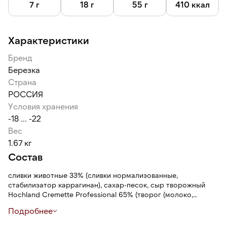
7 г
18 г
55 г
410 ккал
Характеристики
Бренд
Березка
Страна
РОССИЯ
Условия хранения
-18 ... -22
Вес
1.67 кг
Состав
сливки животные 33% (сливки нормализованные,
стабилизатор каррагинан), сахар-песок, сыр творожный
Hochland Cremette Professional 65% (творог (молоко,
бактериальная закваска, молокосвертывающий фермент,
Подробнее
загуститель крахмал, стабилизатор (камедь рожкового
дерева), мука пшеничная хлебопекарная в/с, кондитерский