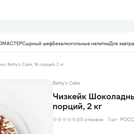
ОМАСТЕР
Сырный шеф
Безалкогольные напитки
Для завтр
с Betty's Cake, 16 порций, 2 кг
Betty's Cake
Чизкейк Шоколадный
порций, 2 кг
0 отзывов
1 шт
·
РОСС
0