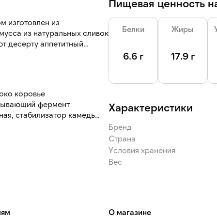
Пищевая ценность на
м изготовлен из
Белки
Жиры
мусса из натуральных сливок
ют десерту аппетитный
на порции — каждый кусок
6.6 г
17.9 г
ва.
локо коровье
ртывающий фермент
Характеристики
ная, стабилизатор камедь
хар, яйцо куриное пищевое,
Бренд
 (рафинированные
Страна
ьевая, эмульгатор эфиры
Условия хранения
 соль пищевая поваренная,
Вес
 кислотности – кислота
тодекстрин, сыворотка
чная, регулятор кислотности
 кукурузный, продукты
атрий двууглекислый, соль
лям
О магазине