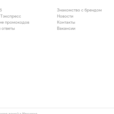
улятор кислотности –
б
Знакомство с брендом
ЭТэкспресс
Новости
ие промокодов
Контакты
 ответы
Вакансии
ктов домой в Иркутске.