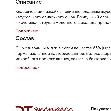
Описание
Классический чизкейк с ярким шоколадным вкусо
натурального сливочного сыра. Воздушный слой 
и хрустящая стружка молочного шоколада прида
эффектный вид. Чизкейк уже аккуратно рарезан 
Подробнее
отделен бумажной прослойкой для вашего удобст
Состав
Сыр сливочный м.д.ж. в сухом веществе 65% (мо
нормализованное пастеризованное, молокосве
микробного происхождения, закваска бактериаль
рожкового дерева, соль поваренная пищевая), са
Подробнее
сливки питьевые м.ж.д. 10%, маргарин м.д.ж. 82%
дезодорированные растительные масла, вода пит
моноглицеридов и полиглицериды жирных кислот,
ароматизатор, краситель бета-каротин, регулятор
лимонная), мука пшеничная, какао-порошок, маль
молочная, сироп инвертный (сахар, кислота моло
– натрий двууглекислый), вода питьевая, крахмал
яичные, молоко сухое цельное, разрыхлитель – н
Покупате