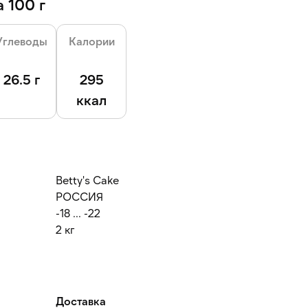
 100 г
Углеводы
Калории
26.5 г
295
ккал
Betty's Cake
РОССИЯ
-18 ... -22
2 кг
Доставка