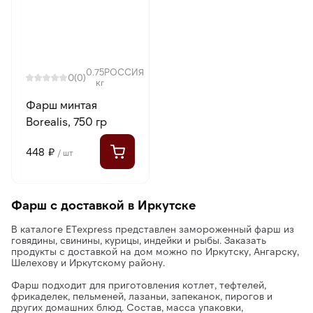
0.75
РОССИЯ
0
(0)
кг
Фарш минтая
Borealis, 750 гр
448 ₽
/ шт
Фарш с доставкой в Иркутске
В каталоге ETexpress представлен замороженный фарш из
говядины, свинины, курицы, индейки и рыбы. Заказать
продукты с доставкой на дом можно по Иркутску, Ангарску,
Шелехову и Иркутскому району.
Фарш подходит для приготовления котлет, тефтелей,
фрикаделек, пельменей, лазаньи, запеканок, пирогов и
других домашних блюд. Состав, масса упаковки,