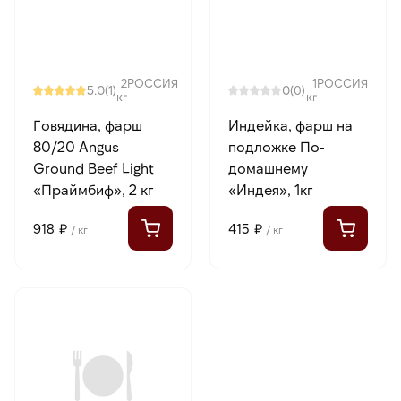
2
РОССИЯ
1
РОССИЯ
5.0
0
(1)
(0)
кг
кг
Говядина, фарш
Индейка, фарш на
80/20 Angus
подложке По-
Ground Beef Light
домашнему
«Праймбиф», 2 кг
«Индея», 1кг
918 ₽
415 ₽
/ кг
/ кг