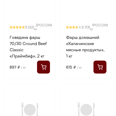
2
РОССИЯ
1
РОССИЯ
5.0
3.7
(2)
(3)
кг
кг
Говядина фарш
Фарш домашний
70/30 Cround Beef
«Калачинские
Classic
мясные продукты»,
«Праймбиф», 2 кг
1 кг
897 ₽
615 ₽
/ кг
/ кг