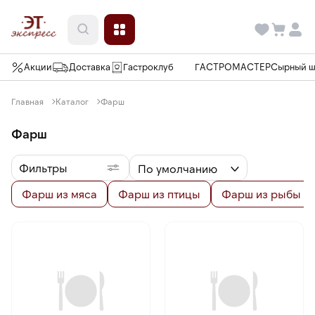
Акции
Доставка
Гастроклуб
ГАСТРОМАСТЕР
Сырный 
Главная
Каталог
Фарш
Фарш
Фильтры
По умолчанию
Фарш из мяса
Фарш из птицы
Фарш из рыбы