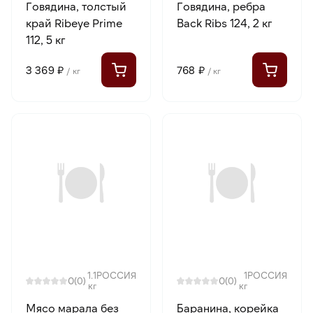
Говядина, толстый
Говядина, ребра
край Ribeye Prime
Back Ribs 124, 2 кг
112, 5 кг
3 369 ₽
768 ₽
/ кг
/ кг
1.1
РОССИЯ
1
РОССИЯ
0
0
(0)
(0)
кг
кг
Мясо марала без
Баранина, корейка