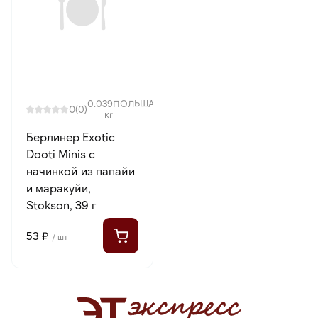
0.039
ПОЛЬША
0
(0)
кг
Берлинер Exotic
Dooti Minis с
начинкой из папайи
и маракуйи,
Stokson, 39 г
53 ₽
/ шт