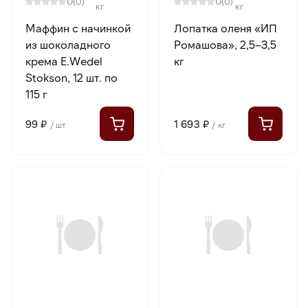
0
0
(0)
(0)
кг
кг
Маффин с начинкой
Лопатка оленя «ИП
из шоколадного
Ромашова», 2,5–3,5
крема E.Wedel
кг
Stokson, 12 шт. по
115 г
99 ₽
1 693 ₽
/ шт
/ кг