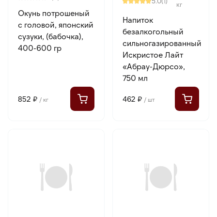
5.0
(1)
кг
Окунь потрошеный
Напиток
с головой, японский
безалкогольный
сузуки, (бабочка),
сильногазированный
400-600 гр
Искристое Лайт
«Абрау-Дюрсо»,
750 мл
852 ₽
462 ₽
/ кг
/ шт