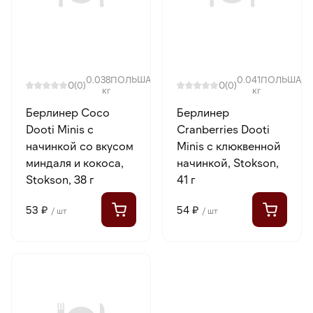
0.038
ПОЛЬША
0.041
ПОЛЬША
0
0
(0)
(0)
кг
кг
Берлинер Coco
Берлинер
Dooti Minis с
Cranberries Dooti
начинкой со вкусом
Minis с клюквенной
миндаля и кокоса,
начинкой, Stokson,
Stokson, 38 г
41 г
53 ₽
54 ₽
/ шт
/ шт