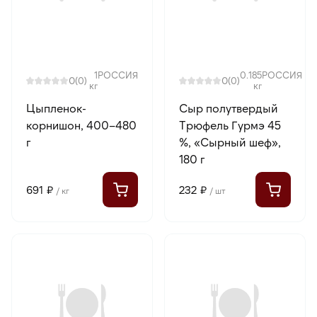
1
РОССИЯ
0.185
РОССИЯ
0
0
(0)
(0)
кг
кг
Цыпленок-
Сыр полутвердый
корнишон, 400–480
Трюфель Гурмэ 45
г
%, «Сырный шеф»,
180 г
691 ₽
232 ₽
/ кг
/ шт