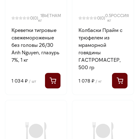
1
ВЬЕТНАМ
0.5
РОССИЯ
0
0
(0)
(0)
кг
кг
Креветки тигровые
Колбаски Прайм с
свежемороженые
трюфелем из
без головы 26/30
мраморной
Anh Nguyen, глазурь
говядины
7%, 1 кг
ГАСТРОМАСТЕР,
500 гр
1 034 ₽
1 078 ₽
/ шт
/ кг