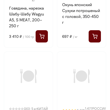
кг
Окунь японский
Говядина, нарезка
Сузуки потрошеный
Шабу-Шабу Wagyu
с головой, 350-450
A5, S MEAT, 200–
г
250 г
3 410 ₽
697 ₽
/ 100 гр
/ кг
0
1.477
РОССИЯ
(0)
5 кг
КИТАЙ