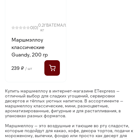
0.2
ГВАТЕМАЛА
0
(0)
кг
Маршмэллоу
классические
Guandy, 200 гр
239 ₽
/ шт
Купить маршмеллоу в интернет-магазине ETexpress
—
отличный выбор для сладких угощений, сервировки
десертов и тёплых уютных напитков. В ассортименте —
маршмеллоу классические, мини, разноцветные,
ароматизированные, фигурные и для растапливания
, в
упаковках разных форматов.
Маршмеллоу
— это воздушные и тающие во рту сладости,
которые подойдут для какао, кофе, декора тортов, подачи к
мороженому, выпечки, фондю или просто как десерт для