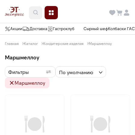
Акции
Доставка
Гастроклуб
Сырный шеф
Колбаски ГА
Главная
Каталог
Кондитерские изделия
Маршмеллоу
Маршмеллоу
Фильтры
По умолчанию
Маршмеллоу