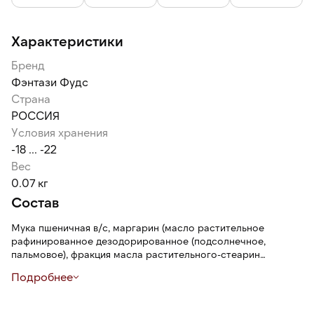
Характеристики
Бренд
Фэнтази Фудс
Страна
РОССИЯ
Условия хранения
-18 ... -22
Вес
0.07 кг
Состав
Мука пшеничная в/с, маргарин (масло растительное
рафинированное дезодорированное (подсолнечное,
пальмовое), фракция масла растительного-стеарин
пальмовый, вода, ароматизатор), коричневый сахар ( сахар ,
Подробнее
меласса тростниковая), меланж яичный, какао-порошок,
разрыхлитель (гидрокарбонат натрия), соль, регулятор
кислотности (лимонная кислота), ароматизатор. Возможно