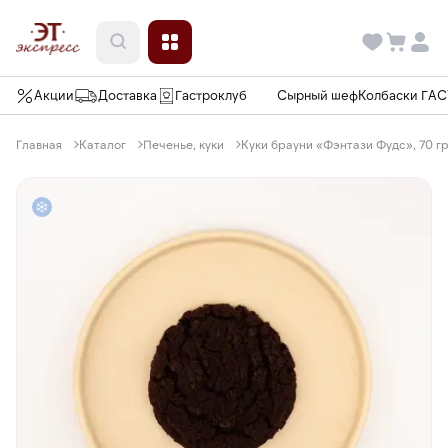
Акции
Доставка
Гастроклуб
Сырный шеф
Колбаски ГА
Главная
Каталог
Печенье, куки
Куки брауни «Фэнтази Фудс», 70 г