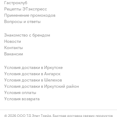
глюкоза, ароматизатор), масло подсолнечное
Гастроклуб
рафинированное дезодорированное, молоко сухое (сухое
Рецепты ЭТэкспресс
цельное молоко, сухая молочная сыворотка, сухой
Применение промокодов
растительный жир, мальтодекстрин), соль пищевая
(содержит агент антислеживающий Е536), смесь
Вопросы и ответы
хлебопекарная для хлебобулочных изделий (мука
пшеничная, солодовая мука, солодовый экстракт,
Знакомство с брендом
декстроза, заryститель Е412, эмульгатор Е472е,
стабилизатор E341i, антиокислитель Е300, технологическое
Новости
вспомогательное средство-ферментные препараты
Контакты
микробного происхождения (ксиланаза, альфа-Амилаза,
Вакансии
целлюлаза)
Условия доставки в Иркутске
Условия доставки в Ангарск
Условия доставки в Шелехов
Условия доставки в Иркутский район
Условия оплаты
Условия возврата
© 2026 ООО ТД Элит Трейд. Быстрая доставка свежих продуктов