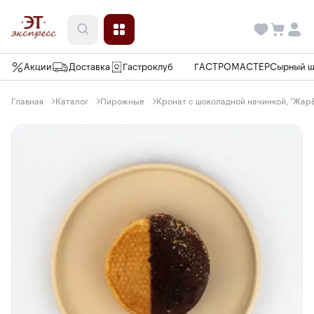
Акции
Доставка
Гастроклуб
ГАСТРОМАСТЕР
Сырный 
Главная
Каталог
Пирожные
Кронат с шоколадной начинкой, "Жар&