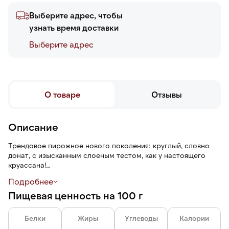
Выберите адрес, чтобы
узнать время доставки
Выберите адреc
О товаре
Отзывы
Описание
Трендовое пирожное нового поколения: круглый, словно
донат, с изысканным слоеным тестом, как у настоящего
круассана!
Хрустящее внешнее кольцо и мягкое внутреннее
Подробнее
наполнение. Насыщенный вкус шоколада внутри.
Пищевая ценность на 100 г
Это отличная альтернатива привычному печенью или
булочкам.
Белки
Жиры
Углеводы
Калории