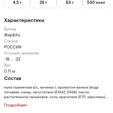
4.5 г
29 г
63 г
530 ккал
Характеристики
Бренд
Жар&Ко
Страна
РОССИЯ
Условия хранения
-18 ... -22
Вес
0.11 кг
Состав
мука пшеничная в/с, начинка с ароматом ванили (вода
питьевая, сахар, загустители (Е1442, Е466), масло
растительное пальмовое, соль, красители (Е171, каротины),
консервант - сорбат калия, регулятор кислотности (Е334),
Подробнее
ароматизатор, эмульгатор (Е435), маргарин для слоеных
изделий (рафинированные дезодорированные масла в