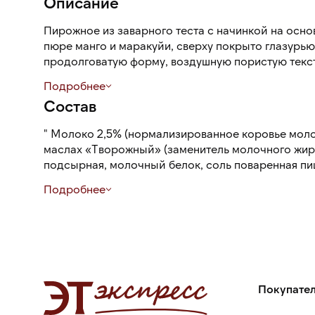
Описание
Пирожное из заварного теста с начинкой на осно
пюре манго и маракуйи, сверху покрыто глазурь
продолговатую форму, воздушную пористую тексту
кислинкой и тропический аромат.
Подробнее
Состав
" Молоко 2,5% (нормализированное коровье моло
маслах «Творожный» (заменитель молочного жир
подсырная, молочный белок, соль поваренная пищевая, загуститель
модифицированный, крахмал, сорбат калия, стабилиз
Подробнее
куриное, вода питьевая, сахар, полуфабрикат кондитерский пастообразный
крем (сахар, жиры и масла растительные, сыворо
сухое обезжиренное, эмульгатор ( лецитин соевый Е322), аро
(«Ванилин», «Концентрированное молоко»),
мука пшеничная хлебопекарная общего назначения, маргарин столо
(рафинированные дезодорированные масла в натуральном и
модифицированном виде (пальмовое масло и его фракции, подсолнечное
Покупате
масло), вода, эмульгаторы (Е471, Е475), соль пищевая, ароматизатор «Сливки-