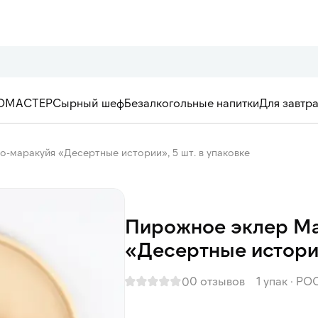
ОМАСТЕР
Сырный шеф
Безалкогольные напитки
Для завтр
-маракуйя «Десертные истории», 5 шт. в упаковке
Пирожное эклер Ма
«Десертные истории
0 отзывов
1 упак
·
РО
0