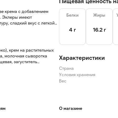
Пищевая ценность на
ве крема с добавлением
Белки
Жиры
ю. Эклеры имеют
ру, сладкий вкус с легкой
4 г
16.2 г
ко), крем на растительных
а, молочная сыворотка
Характеристики
атор Е1442), яйцо
Страна
Условия хранения
тка сухая молочная, молоко
Вес
матизаторы
вый
лям
О магазине