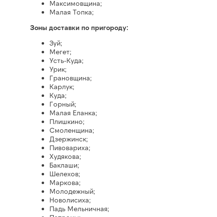
Максимовщина;
Малая Топка;
Зоны доставки по пригороду:
Зуй;
Мегет;
Усть-Куда;
Урик;
Грановщина;
Карлук;
Куда;
Горный;
Малая Еланка;
Плишкино;
Смоленщина;
Дзержинск;
Пивовариха;
Худякова;
Баклаши;
Шелехов;
Маркова;
Молодежный;
Новолисиха;
Падь Мельничная;