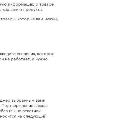
ную информацию о товаре,
ользованию продукта.
е товары, которые вам нужны,
 введите сведения, которые
он не работает, и нужно
еджер выбранным вами
. Подтверждение заказа
йса (вы не ответили
еносится на следующий