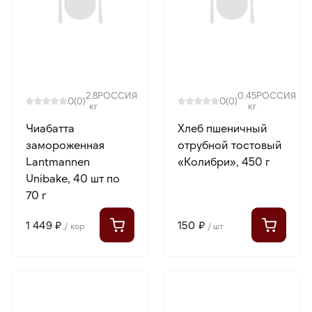
2.8
РОССИЯ
0.45
РОССИЯ
0
0
(0)
(0)
кг
кг
Чиабатта
Хлеб пшеничный
замороженная
отрубной тостовый
Lantmannen
«Колибри», 450 г
Unibake, 40 шт по
70 г
1 449 ₽
150 ₽
/ кор
/ шт