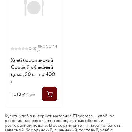
8
РОССИЯ
0
(0)
кг
Хлеб бородинский
Особый «Хлебный
дом», 20 шт по 400
г
1 513 ₽
/ кор
Купить хлеб в интернет-магазине ETexpress
— удобное
решение для свежих завтраков, сытных обедов и
ресторанной подачи. В ассортименте —
чиабатта, багеты,
заварной, бородинский, пшеничный, тостовый, хлеб с