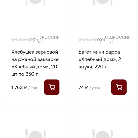
7
РОССИЯ
0.22
РОССИЯ
0
0
(0)
(0)
кг
кг
Хлебушек зерновой
Багет мини Барра
на ржаной закваске
«Хлебный дом», 2
«Хлебный дом», 20
штуки, 220 г
шт по 350 г
1 763 ₽
74 ₽
/ кор
/ упак