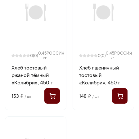
0.45
РОССИЯ
0.45
РОССИЯ
0
0
(0)
(0)
кг
кг
Хлеб тостовый
Хлеб пшеничный
ржаной тёмный
тостовый
«Колибри», 450 г
«Колибри», 450 г
153 ₽
148 ₽
/ шт
/ шт