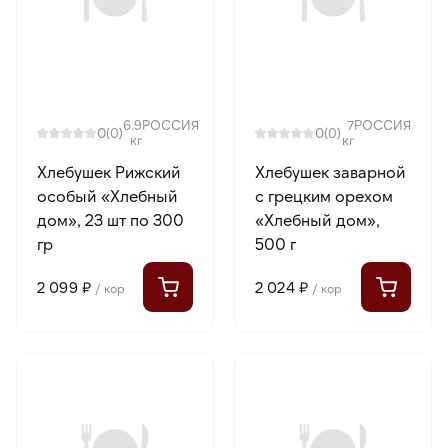
6.9
РОССИЯ
7
РОССИЯ
0
0
(0)
(0)
кг
кг
Хлебушек Рижский
Хлебушек заварной
особый «Хлебный
с грецким орехом
дом», 23 шт по 300
«Хлебный дом»,
гр
500 г
2 099 ₽
2 024 ₽
/ кор
/ кор