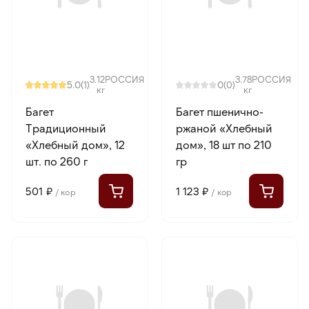
3.12
РОССИЯ
3.78
РОССИЯ
5.0
0
(1)
(0)
кг
кг
Багет
Багет пшенично-
Традиционный
ржаной «Хлебный
«Хлебный дом», 12
дом», 18 шт по 210
шт. по 260 г
гр
501 ₽
1 123 ₽
/ кор
/ кор