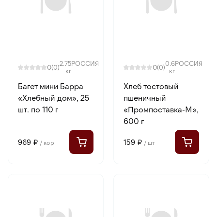
2.75
РОССИЯ
0.6
РОССИЯ
0
0
(0)
(0)
кг
кг
Багет мини Барра
Хлеб тостовый
«Хлебный дом», 25
пшеничный
шт. по 110 г
«Промпоставка-М»,
600 г
969 ₽
159 ₽
/ кор
/ шт