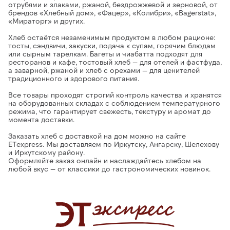
отрубями и злаками, ржаной, бездрожжевой и зерновой
, от
брендов
«Хлебный дом», «Фацер», «Колибри», «Bagerstat»,
«Мираторг» и других
.
Хлеб
остаётся незаменимым продуктом в любом рационе:
тосты, сэндвичи, закуски, подача к супам, горячим блюдам
или сырным тарелкам. Багеты и чиабатта подходят для
ресторанов и кафе, тостовый хлеб — для отелей и фастфуда,
а заварной, ржаной и хлеб с орехами — для ценителей
традиционного и здорового питания.
Все товары проходят строгий контроль качества и хранятся
на оборудованных складах с соблюдением температурного
режима
, что гарантирует свежесть, текстуру и аромат до
момента доставки.
Заказать хлеб с доставкой на дом можно на сайте
ETexpress.
Мы доставляем по Иркутску, Ангарску, Шелехову
и Иркутскому району.
Оформляйте заказ онлайн и наслаждайтесь
хлебом на
любой вкус — от классики до гастрономических новинок.