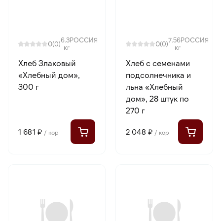
6.3
РОССИЯ
7.56
РОССИЯ
0
0
(0)
(0)
кг
кг
Хлеб Злаковый
Хлеб с семенами
«Хлебный дом»,
подсолнечника и
300 г
льна «Хлебный
дом», 28 штук по
270 г
1 681 ₽
2 048 ₽
/ кор
/ кор