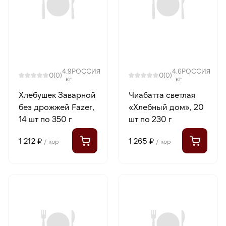
4.9
РОССИЯ
4.6
РОССИЯ
0
0
(0)
(0)
кг
кг
Хлебушек Заварной
Чиабатта светлая
без дрожжей Fazer,
«Хлебный дом», 20
14 шт по 350 г
шт по 230 г
1 212 ₽
1 265 ₽
/ кор
/ кор