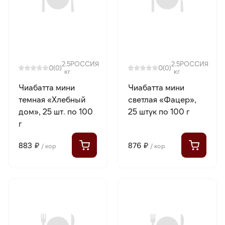
2.5
РОССИЯ
2.5
РОССИЯ
0
0
(0)
(0)
кг
кг
Чиабатта мини
Чиабатта мини
темная «Хлебный
светлая «Фацер»,
дом», 25 шт. по 100
25 штук по 100 г
г
883 ₽
876 ₽
/ кор
/ кор