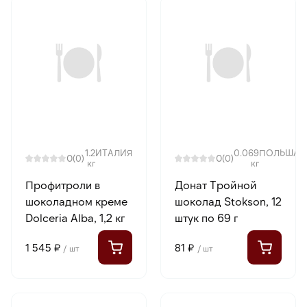
1.2
ИТАЛИЯ
0.069
ПОЛЬША
0
0
(0)
(0)
кг
кг
Профитроли в
Донат Тройной
шоколадном креме
шоколад Stokson, 12
Dolceria Alba, 1,2 кг
штук по 69 г
1 545 ₽
81 ₽
/ шт
/ шт