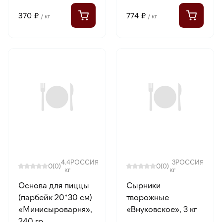
370 ₽
774 ₽
/ кг
/ кг
4.4
РОССИЯ
3
РОССИЯ
0
0
(0)
(0)
кг
кг
Основа для пиццы
Сырники
(парбейк 20*30 см)
творожные
«Минисыроварня»,
«Внуковское», 3 кг
240 гр