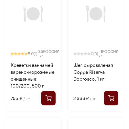
0.5
РОССИЯ
1
РОССИЯ
5.0
0
(1)
(0)
кг
кг
Креветки ваннамей
Шея сыровяленая
варено-мороженые
Coppa Riserva
очищенные
Dobrosco, 1 кг
100/200, 500 г
755 ₽
2 366 ₽
/ шт
/ кг