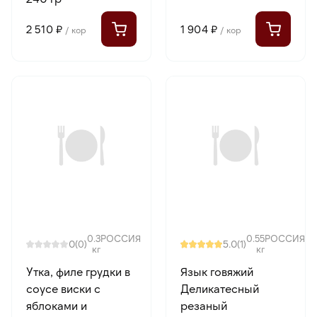
2 510 ₽
1 904 ₽
/ кор
/ кор
0.3
РОССИЯ
0.55
РОССИЯ
0
5.0
(0)
(1)
кг
кг
Утка, филе грудки в
Язык говяжий
соусе виски с
Деликатесный
яблоками и
резаный