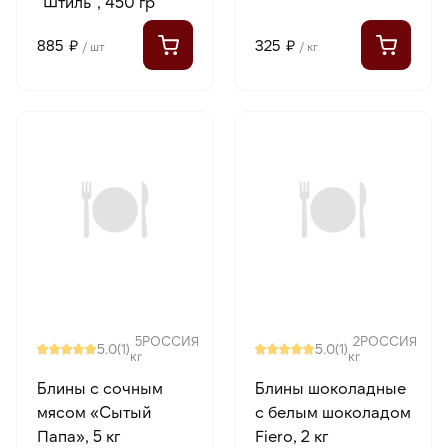
"Штиль", 450 гр
885 ₽
325 ₽
/ шт
/ кг
5
РОССИЯ
2
РОССИЯ
5.0
5.0
(1)
(1)
кг
кг
Блины с сочным
Блины шоколадные
мясом «Сытый
с белым шоколадом
Папа», 5 кг
Fiero, 2 кг