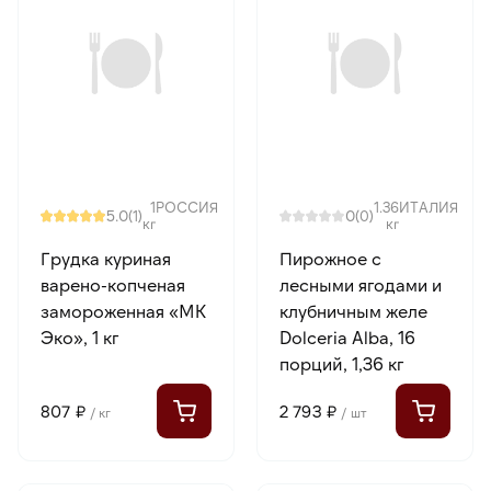
1
РОССИЯ
1.36
ИТАЛИЯ
5.0
0
(1)
(0)
кг
кг
Грудка куриная
Пирожное с
варено-копченая
лесными ягодами и
замороженная «МК
клубничным желе
Эко», 1 кг
Dolceria Alba, 16
порций, 1,36 кг
807 ₽
2 793 ₽
/ кг
/ шт