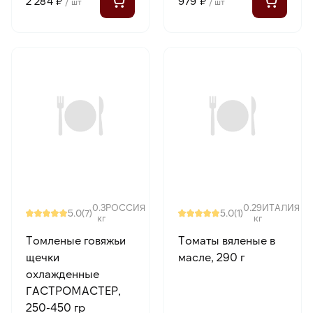
2 284 ₽
979 ₽
/ шт
/ шт
0.3
РОССИЯ
0.29
ИТАЛИЯ
5.0
5.0
(7)
(1)
кг
кг
Томленые говяжьи
Томаты вяленые в
щечки
масле, 290 г
охлажденные
ГАСТРОМАСТЕР,
250-450 гр