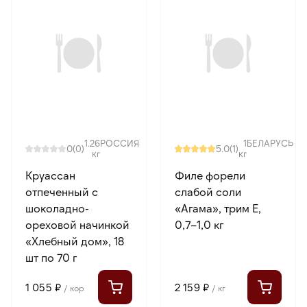
1.26
РОССИЯ
1
БЕЛАРУСЬ
0
5.0
(0)
(1)
кг
кг
Круассан
Филе форели
отпеченный с
слабой соли
шоколадно-
«Агама», трим E,
ореховой начинкой
0,7–1,0 кг
«Хлебный дом», 18
шт по 70 г
1 055 ₽
2 159 ₽
/ кор
/ кг