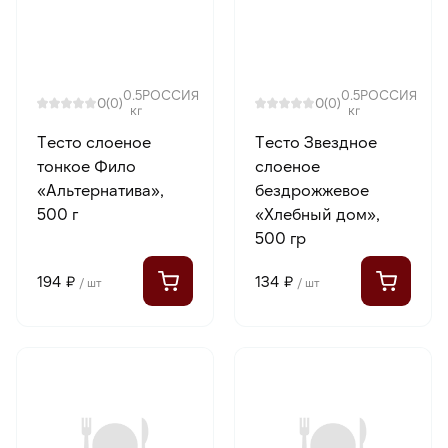
0.5
РОССИЯ
0.5
РОССИЯ
0
0
(0)
(0)
кг
кг
Тесто слоеное
Тесто Звездное
тонкое Фило
слоеное
«Альтернатива»,
бездрожжевое
500 г
«Хлебный дом»,
500 гр
194 ₽
134 ₽
/ шт
/ шт