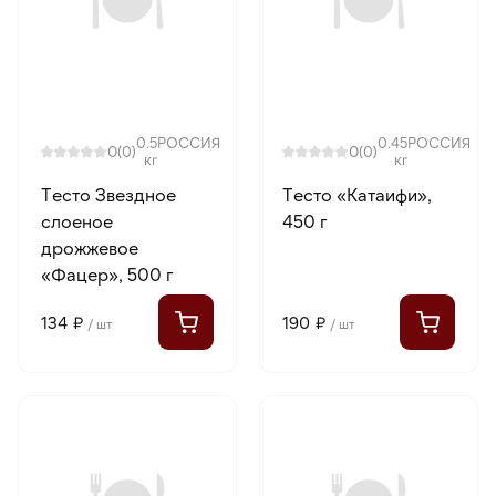
0.5
РОССИЯ
0.45
РОССИЯ
0
0
(0)
(0)
кг
кг
Тесто Звездное
Тесто «Катаифи»,
слоеное
450 г
дрожжевое
«Фацер», 500 г
134 ₽
190 ₽
/ шт
/ шт