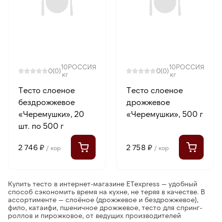
10
РОССИЯ
10
РОССИЯ
0
0
(0)
(0)
кг
кг
Тесто слоеное
Тесто слоеное
бездрожжевое
дрожжевое
«Черемушки», 20
«Черемушки», 500 г
шт. по 500 г
2 746 ₽
2 758 ₽
/ кор
/ кор
Купить тесто в интернет-магазине ETexpress
— удобный
способ сэкономить время на кухне, не теряя в качестве. В
ассортименте —
слоёное (дрожжевое и бездрожжевое),
фило, катаифи, пшеничное дрожжевое, тесто для спринг-
роллов и пирожковое
, от ведущих производителей