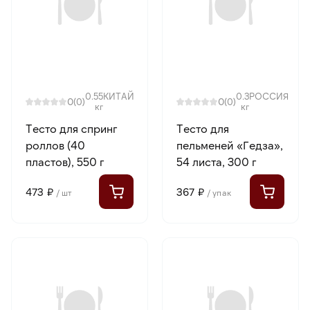
0.55
КИТАЙ
0.3
РОССИЯ
0
0
(0)
(0)
кг
кг
Тесто для спринг
Тесто для
роллов (40
пельменей «Гедза»,
пластов), 550 г
54 листа, 300 г
473 ₽
367 ₽
/ шт
/ упак