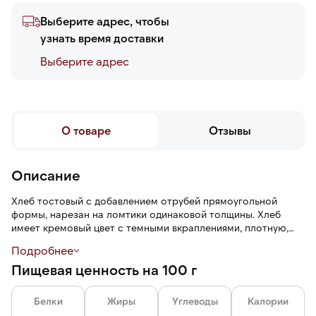
Выберите адрес, чтобы
узнать время доставки
Выберите адреc
О товаре
Отзывы
Описание
Хлеб тостовый с добавлением отрубей прямоугольной
формы, нарезан на ломтики одинаковой толщины. Хлеб
имеет кремовый цвет с темными вкраплениями, плотную,
упругую текстуру, зерновой аромат с легкими ореховыми
Подробнее
нотами и насыщенный пшеничный вкус с легкой
Пищевая ценность на 100 г
терпкостью. При поджаривании в тостере или на сковороде
хлеб приобретает равномерную хрустящую корочку
снаружи, оставаясь мягким и нежным внутри.
Белки
Жиры
Углеводы
Калории