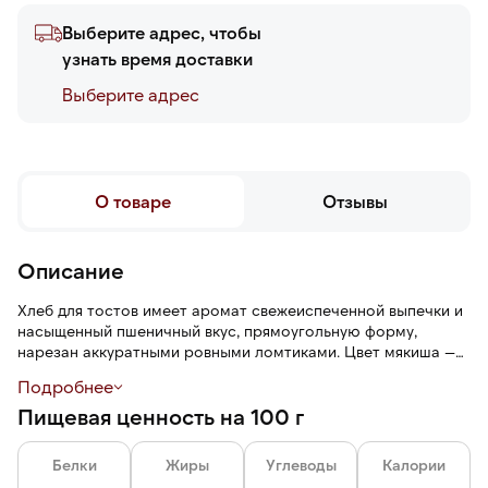
Выберите адрес, чтобы
узнать время доставки
Выберите адреc
О товаре
Отзывы
Описание
Хлеб для тостов имеет аромат свежеиспеченной выпечки и
насыщенный пшеничный вкус, прямоугольную форму,
нарезан аккуратными ровными ломтиками. Цвет мякиша —
нежно-кремовый, структура мягкая и эластичная. При
Подробнее
поджаривании в тостере или на сковороде хлеб
Пищевая ценность на 100 г
приобретает равномерную хрустящую корочку снаружи,
оставаясь мягким и нежным внутри.
Белки
Жиры
Углеводы
Калории