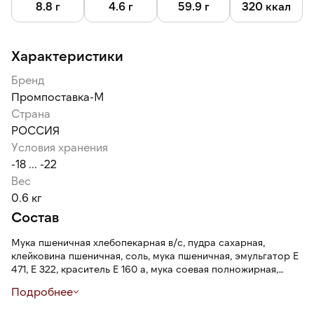
8.8 г
4.6 г
59.9 г
320 ккал
Характеристики
Бренд
Промпоставка-М
Страна
РОССИЯ
Условия хранения
-18 ... -22
Вес
0.6 кг
Состав
Мука пшеничная хлебопекарная в/с, пудра сахарная,
клейковина пшеничная, соль, мука пшеничная, эмульгатор Е
471, Е 322, краситель Е 160 а, мука соевая полножирная,
солод пшеничный, антиокислитель Е 300, дрожжи
Подробнее
пресованные, маргарин, сахар.