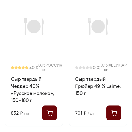
0.15
РОССИЯ
0.15
ШВЕЙЦАРИЯ
5.0
0
(1)
(0)
кг
кг
Сыр твердый
Сыр твердый
Чеддер 40%
Грюйер 49 % Laime,
«Русское молоко»,
150 г
150–180 г
852 ₽
701 ₽
/ кг
/ шт