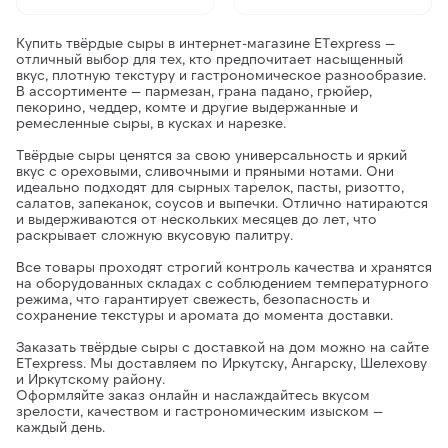
Купить твёрдые сыры в интернет-магазине ETexpress
—
отличный выбор для тех, кто предпочитает насыщенный
вкус, плотную текстуру и гастрономическое разнообразие.
В ассортименте —
пармезан, грана падано, грюйер,
пекорино, чеддер, комте и другие выдержанные и
ремесленные сыры
, в кусках и нарезке.
Твёрдые сыры
ценятся за свою универсальность и яркий
вкус с ореховыми, сливочными и пряными нотами. Они
идеально подходят для сырных тарелок, пасты, ризотто,
салатов, запеканок, соусов и выпечки. Отлично натираются
и выдерживаются от нескольких месяцев до лет, что
раскрывает сложную вкусовую палитру.
Все товары проходят строгий контроль качества и хранятся
на оборудованных складах с соблюдением температурного
режима
, что гарантирует свежесть, безопасность и
сохранение текстуры и аромата до момента доставки.
Заказать твёрдые сыры с доставкой на дом можно на сайте
ETexpress.
Мы доставляем по Иркутску, Ангарску, Шелехову
и Иркутскому району.
Оформляйте заказ онлайн и наслаждайтесь
вкусом
зрелости, качеством и гастрономическим изыском —
каждый день.