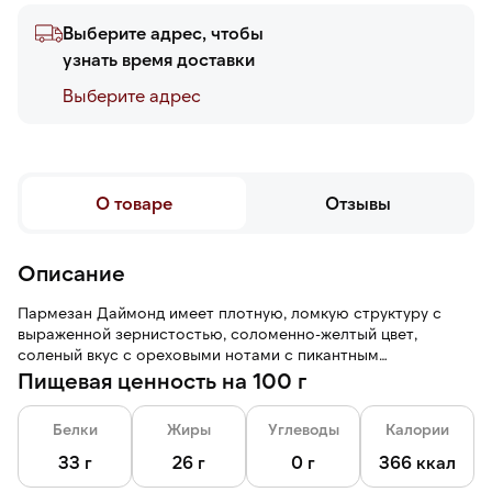
Выберите адрес, чтобы
узнать время доставки
Выберите адреc
О товаре
Отзывы
Описание
Пармезан Даймонд имеет плотную, ломкую структуру с
выраженной зернистостью, соломенно-желтый цвет,
соленый вкус с ореховыми нотами с пикантным
послевкусием.
Пищевая ценность на 100 г
Белки
Жиры
Углеводы
Калории
33 г
26 г
0 г
366 ккал