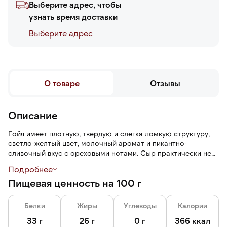
Выберите адрес, чтобы
узнать время доставки
Выберите адреc
О товаре
Отзывы
Описание
Гойя имеет плотную, твердую и слегка ломкую структуру,
светло-желтый цвет, молочный аромат и пикантно-
сливочный вкус с ореховыми нотами. Сыр практически не
имеет глазков или они могут встречаться в очень малом
Подробнее
количестве. При нарезке сыр Гойя хорошо держит форму.
Пищевая ценность на 100 г
Белки
Жиры
Углеводы
Калории
33 г
26 г
0 г
366 ккал