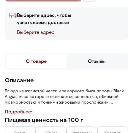
Выберите адрес, чтобы
узнать время доставки
Выберите адреc
О товаре
Отзывы
Описание
Блюдо из жилистой части мраморного быка породы Black
Angus, мясо которого отличается сочностью, обильной
мраморностью и тонкими жировыми прослойками.
Подробнее
Голяшка после томления в соусе спайси-барбекю
Пищевая ценность на 100 г
становится волокнистой (мясо легко отделяется),
приобретает сочную мягкую текстуру, остро-пряный вкус и
пикантный аромат.
Белки
Жиры
Углеводы
Калории