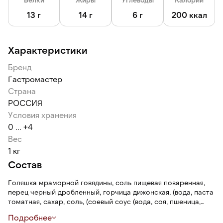
Погрузите продукт в вакуумной упаковке (сняв этикетку) в
13 г
14 г
6 г
200 ккал
горячую воду (около +80 °C) в течение 10—15 минут. Затем
после вскрытия продукт готов к употреблению.
Характеристики
Храните при температуре от 0 ℃ до + 6 ℃ при
относительной влажности не более 75% — 21 сутки. После
Бренд
вскрытия упаковки — при температуре от +2 ℃ до + 6 ℃ не
Гастромастер
более 24 часов.
Страна
РОССИЯ
Условия хранения
0 ... +4
Вес
1 кг
Состав
Голяшка мраморной говядины, соль пищевая поваренная,
перец черный дробленный, горчица дижонская, (вода, паста
томатная, сахар, соль, (соевый соус (вода, соя, пшеница,
соль), вино (содержит диоксид серы), уксус спиртовой,
Подробнее
экстракты специй, луковый порошок, чесночный порошок,