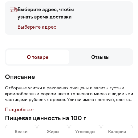
Выберите адрес, чтобы
узнать время доставки
Выберите адреc
О товаре
Отзывы
Описание
Отборные улитки в раковинах очищены и залиты густым
кремообразным соусом цвета топленого масла с видимыми
частицами рубленых орехов. Улитки имеют нежную, слегка
упругую текстуру, сливочно-ореховый вкус и пряный
Подробнее
аромат.
Пищевая ценность на 100 г
Белки
Жиры
Углеводы
Калории