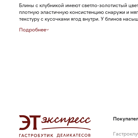
Блины с клубникой имеют светло-золотистый цве
плотную эластичную консистенцию снаружи и мяг
текстуру с кусочками ягод внутри. У блинов нас
нежными сливочными нотами и легкой кислинкой
Подробнее
Блины готовы, их достаточно разогреть на сково
печи.
Покупате
Гастроклу