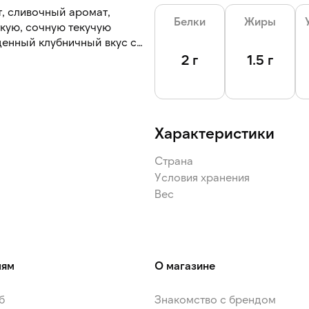
т, сливочный аромат,
Белки
Жиры
кую, сочную текучую
ыщенный клубничный вкус с
.
2 г
1.5 г
роде или в микроволновой
Характеристики
Страна
Условия хранения
Вес
лям
О магазине
б
Знакомство с брендом