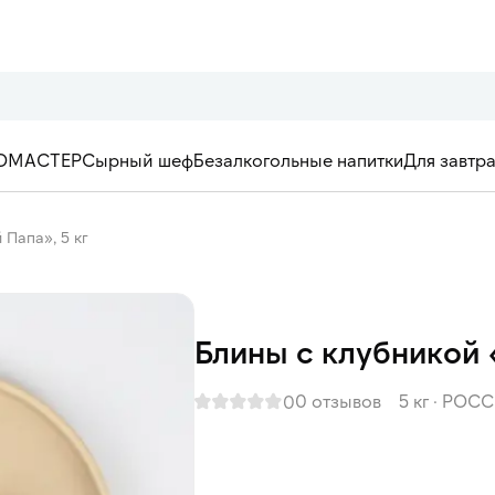
ОМАСТЕР
Сырный шеф
Безалкогольные напитки
Для завтр
Папа», 5 кг
Блины с клубникой 
0 отзывов
5 кг
·
РОСС
0