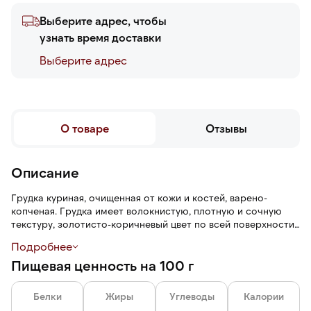
Выберите адрес, чтобы
узнать время доставки
Выберите адреc
О товаре
Отзывы
Описание
Грудка куриная, очищенная от кожи и костей, варено-
копченая. Грудка имеет волокнистую, плотную и сочную
текстуру, золотисто-коричневый цвет по всей поверхности,
выраженный копченый вкус с солоноватостью и
Подробнее
насыщенный дымный аромат.
Пищевая ценность на 100 г
Белки
Жиры
Углеводы
Калории