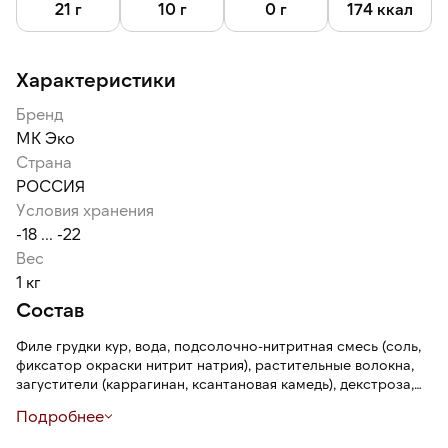
21 г
10 г
0 г
174 ккал
Характеристики
Бренд
МК Эко
Страна
РОССИЯ
Условия хранения
-18 ... -22
Вес
1 кг
Состав
Филе грудки кур, вода, подсолочно-нитритная смесь (соль,
фиксатор окраски нитрит натрия), растительные волокна,
загустители (каррагинан, ксантановая камедь), декстроза,
регуляторы кислотности (трифосфат, ацетаты и цитраты
Подробнее
натрия), стабилизатор — полифосфат натрия, усилитель
вкуса и аромата глутамат натрия, антиокислитель —