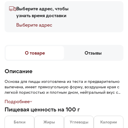
Выберите адрес, чтобы
узнать время доставки
Выберите адреc
О товаре
Отзывы
Описание
Основа для пиццы изготовлена из теста и предварительно
выпечена, имеет прямоугольную форму, воздушные края с
легкой пористостью и плотным дном, нейтральный вкус с
легкими хлебными и сливочными нотами и аромат свежей
Подробнее
выпечки.
Пищевая ценность на 100 г
Белки
Жиры
Углеводы
Калории