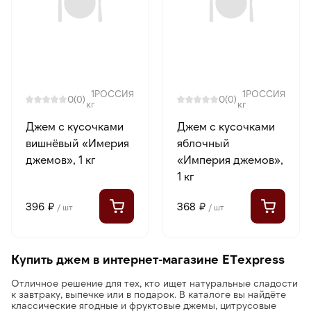
1
РОССИЯ
1
РОССИЯ
0
0
(0)
(0)
кг
кг
Джем с кусочками
Джем с кусочками
вишнёвый «Имерия
яблочный
джемов», 1 кг
«Империя джемов»,
1 кг
396 ₽
368 ₽
/ шт
/ шт
Купить джем в интернет-магазине ETexpress
Отличное решение для тех, кто ищет натуральные сладости
к завтраку, выпечке или в подарок. В каталоге вы найдёте
классические ягодные и фруктовые джемы, цитрусовые