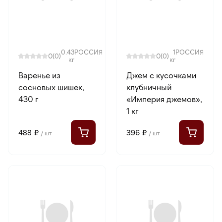
0.43
РОССИЯ
1
РОССИЯ
0
0
(0)
(0)
кг
кг
Варенье из
Джем с кусочками
сосновых шишек,
клубничный
430 г
«Империя джемов»,
1 кг
488 ₽
396 ₽
/ шт
/ шт