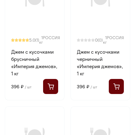
1
РОССИЯ
1
РОССИЯ
5.0
0
(1)
(0)
кг
кг
Джем с кусочками
Джем с кусочками
брусничный
черничный
«Империя джемов»,
«Империя джемов»,
1 кг
1 кг
396 ₽
396 ₽
/ шт
/ шт