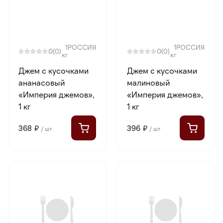
1
РОССИЯ
1
РОССИЯ
0
0
(0)
(0)
кг
кг
Джем с кусочками
Джем с кусочками
ананасовый
малиновый
«Империя джемов»,
«Империя джемов»,
1 кг
1 кг
368 ₽
396 ₽
/ шт
/ шт