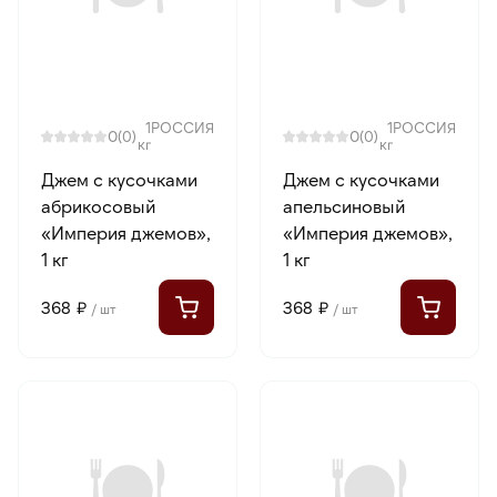
1
РОССИЯ
1
РОССИЯ
0
0
(0)
(0)
кг
кг
Джем с кусочками
Джем с кусочками
абрикосовый
апельсиновый
«Империя джемов»,
«Империя джемов»,
1 кг
1 кг
368 ₽
368 ₽
/ шт
/ шт