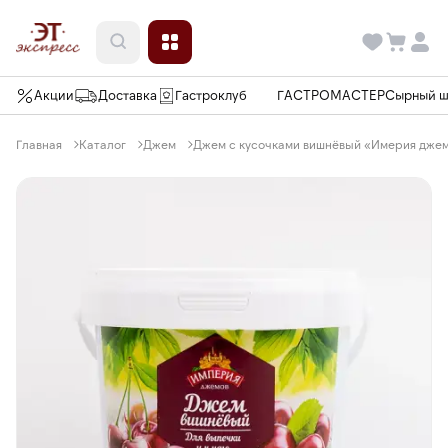
Акции
Доставка
Гастроклуб
ГАСТРОМАСТЕР
Сырный 
Главная
Каталог
Джем
Джем с кусочками вишнёвый «Имерия джемо