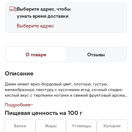
Выберите адрес, чтобы
узнать время доставки
Выберите адреc
О товаре
Отзывы
Описание
Джем имеет ярко-бордовый цвет, плотную, густую,
желеобразную текстуру с кусочками ягод, сочный сладко-
кислый вкус с терпкими нотами и свежий фруктовый аромат
с цветочными нотами. Джем легко намазывается, не
Подробнее
растекается.
Пищевая ценность на 100 г
Белки
Жиры
Углеводы
Калории