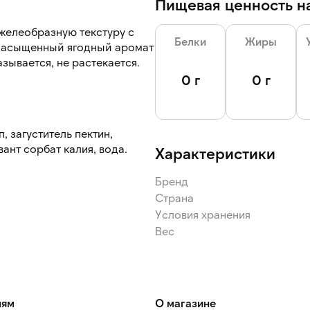
Пищевая ценность на
 желеобразную текстуру с
Белки
Жиры
и насыщенный ягодный аромат
зывается, не растекается.
0 г
0 г
, загуститель пектин,
ант сорбат калия, вода.
Характеристики
Бренд
Страна
Условия хранения
Вес
лям
О магазине