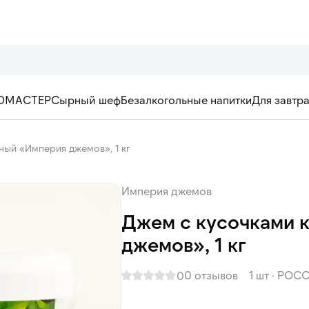
ОМАСТЕР
Сырный шеф
Безалкогольные напитки
Для завтр
ный «Империя джемов», 1 кг
Империя джемов
Джем с кусочками 
джемов», 1 кг
0 отзывов
1 шт
·
РОСС
0