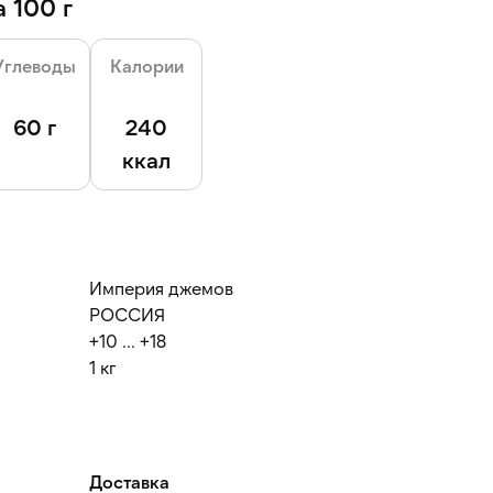
 100 г
Углеводы
Калории
60 г
240
ккал
Империя джемов
РОССИЯ
+10 ... +18
1 кг
Доставка