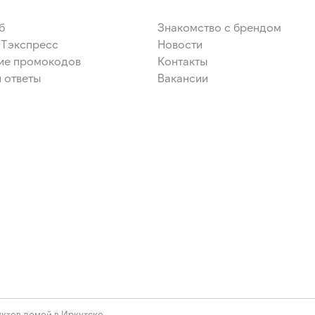
б
Знакомство с брендом
ЭТэкспресс
Новости
ие промокодов
Контакты
 ответы
Вакансии
ктов домой в Иркутске.