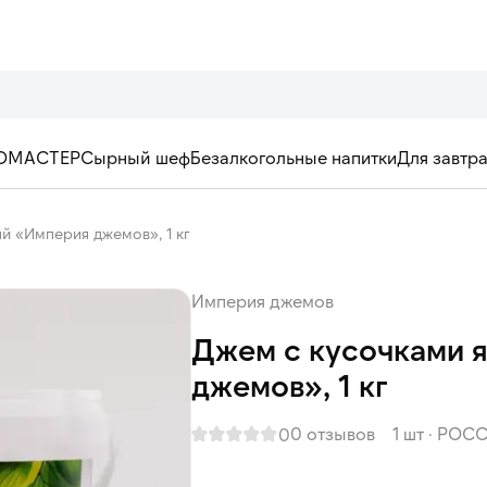
ОМАСТЕР
Сырный шеф
Безалкогольные напитки
Для завтр
й «Империя джемов», 1 кг
Империя джемов
Джем с кусочками 
джемов», 1 кг
0 отзывов
1 шт
·
РОСС
0