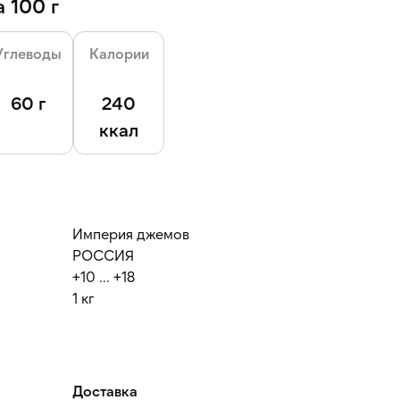
 100 г
Углеводы
Калории
60 г
240
ккал
Империя джемов
РОССИЯ
+10 ... +18
1 кг
Доставка