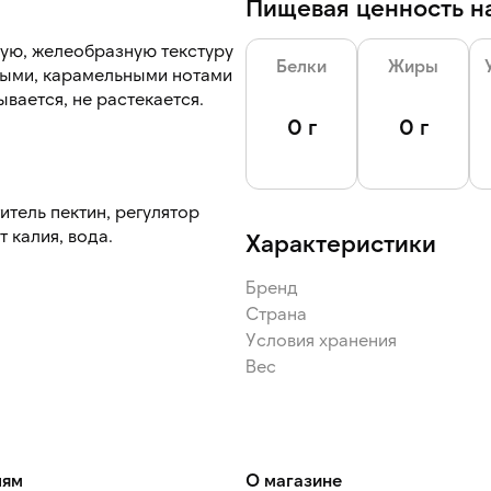
Пищевая ценность на
тую, желеобразную текстуру
Белки
Жиры
овыми, карамельными нотами
вается, не растекается.
0 г
0 г
итель пектин, регулятор
 калия, вода.
Характеристики
Бренд
Страна
Условия хранения
Вес
лям
О магазине