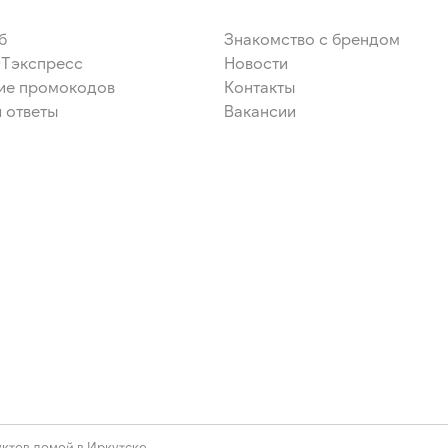
б
Знакомство с брендом
ЭТэкспресс
Новости
ие промокодов
Контакты
 ответы
Вакансии
ктов домой в Иркутске.