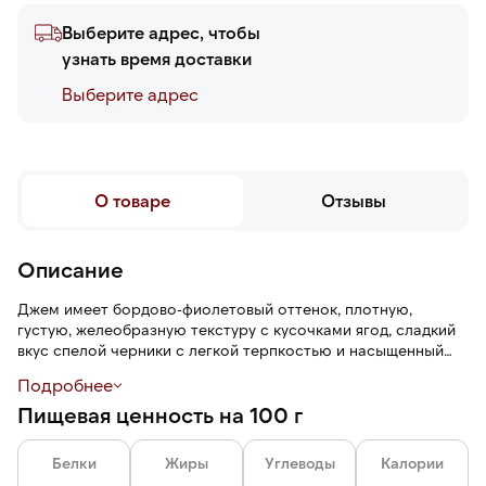
Выберите адрес, чтобы
узнать время доставки
Выберите адреc
О товаре
Отзывы
Описание
Джем имеет бордово-фиолетовый оттенок, плотную,
густую, желеобразную текстуру с кусочками ягод, сладкий
вкус спелой черники с легкой терпкостью и насыщенный
ягодный аромат с лесными нотами. Джем легко
Подробнее
намазывается, не растекается.
Пищевая ценность на 100 г
Белки
Жиры
Углеводы
Калории