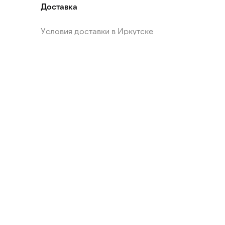
Доставка
Условия доставки в Иркутске
Условия доставки в Ангарск
Условия доставки в Шелехов
Условия доставки в Иркутский район
Условия оплаты
Условия возврата