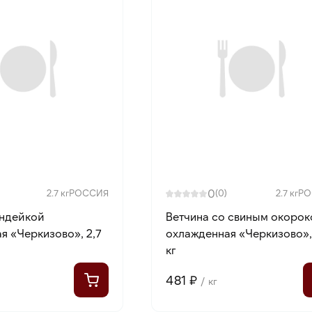
0
2.7 кг
РОССИЯ
(0)
2.7 кг
РО
индейкой
Ветчина со свиным окоро
я «Черкизово», 2,7
охлажденная «Черкизово»,
кг
481 ₽
/ кг