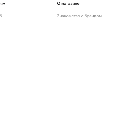
лям
О магазине
б
Знакомство с брендом
ЭТэкспресс
Новости
ие промокодов
Контакты
 ответы
Вакансии