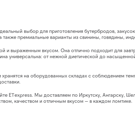
деальный выбор для приготовления бутербродов, закусок,
 а также премиальные варианты из свинины, говядины, ин
ой и выраженным вкусом. Она отлично подходит для завтра
чина универсальна: от нежной диетической до насыщенн
 и хранятся на оборудованных складах с соблюдением те
доставки.
йте ETexpress.
Мы доставляем по Иркутску, Ангарску, Шел
твом, качеством и отличным вкусом — в каждом ломтике.