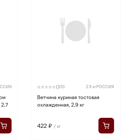
0
ССИЯ
(0)
2.9 кг
РОССИЯ
ком
Ветчина куриная тостовая
 2,7
охлажденная, 2,9 кг
422 ₽
/ кг