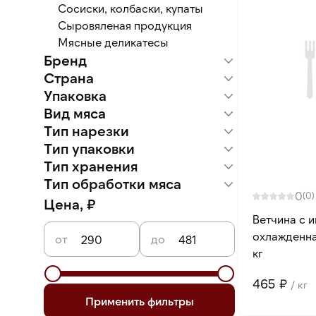
Сосиски, колбаски, купаты
Сыровяленая продукция
Мясные деликатесы
Бренд
Страна
Черкизово
Дымов
Упаковка
Россия
Вид мяса
Вакуумная упаковка
Оболочка амифлекс
Тип нарезки
Индейка
Курица
Тип упаковки
Батон
Свинина
Нарезка
Тип хранения
Розничная упаковка
Тип обработки мяса
Замороженный
0
(0)
Охлажденный
Вареное
Цена, ₽
Ветчина с 
охлажденна
от
до
кг
465 ₽
/ кг
Применить фильтры