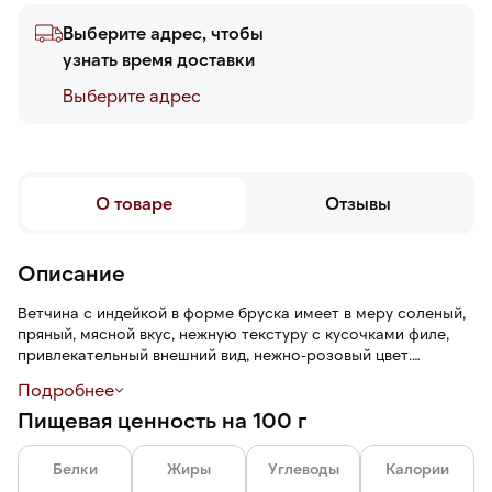
Выберите адрес, чтобы
узнать время доставки
Выберите адреc
О товаре
Отзывы
Описание
Ветчина с индейкой в форме бруска имеет в меру соленый,
пряный, мясной вкус, нежную текстуру с кусочками филе,
привлекательный внешний вид, нежно-розовый цвет.
Подробнее
Ветчина подходит для приготовления тостов, бутербродов,
Пищевая ценность на 100 г
легких закусок, сытных салатов, горячих блюд и супов.
Белки
Жиры
Углеводы
Калории