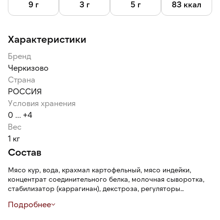
9 г
3 г
5 г
83 ккал
Характеристики
Бренд
Черкизово
Страна
РОССИЯ
Условия хранения
0 ... +4
Вес
1 кг
Состав
Мясо кур, вода, крахмал картофельный, мясо индейки,
концентрат соединительного белка, молочная сыворотка,
стабилизатор (каррагинан), декстроза, регуляторы
кислотности (трифосфат натрия, ацетаты натрия, фосфаты
Подробнее
кальция), агент желирующий (хлорид калия), антиокислители
(изоаскорбат натрия, лимонная кислота), соль нитритная