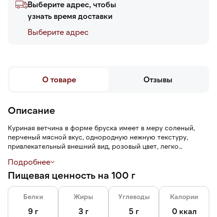
Выберите адрес, чтобы
узнать время доставки
Выберите адреc
О товаре
Отзывы
Описание
Куриная ветчина в форме бруска имеет в меру соленый,
перченый мясной вкус, однородную нежную текстуру,
привлекательный внешний вид, розовый цвет, легко
нарезается на аппетитные ломтики, не крошится.
Подробнее
Пищевая ценность на 100 г
Ветчина подходит для приготовления тостов, бутербродов,
легких закусок, сытных салатов, горячих блюд и супов.
Белки
Жиры
Углеводы
Калории
9 г
3 г
5 г
0 ккал