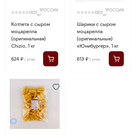
1
РОССИЯ
1
РОССИЯ
0
0
(0)
(0)
кг
кг
Котлета с сыром
Шарики с сыром
моцарелла
моцарелла
(оригинальная)
(оригинальные)
Chizio, 1 кг
«Юнибургер», 1 кг
624 ₽
613 ₽
/ упак
/ упак