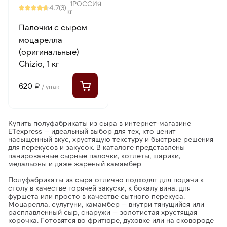
1
РОССИЯ
4.7
(3)
кг
Палочки с сыром
моцарелла
(оригинальные)
Chizio, 1 кг
620 ₽
/ упак
Купить полуфабрикаты из сыра в интернет-магазине
ETexpress
— идеальный выбор для тех, кто ценит
насыщенный вкус, хрустящую текстуру и быстрые решения
для перекусов и закусок. В каталоге представлены
панированные сырные палочки, котлеты, шарики,
медальоны и даже жареный камамбер
Полуфабрикаты из сыра
отлично подходят для подачи к
столу в качестве горячей закуски, к бокалу вина, для
фуршета или просто в качестве сытного перекуса.
Моцарелла, сулугуни, камамбер — внутри тянущийся или
расплавленный сыр, снаружи — золотистая хрустящая
корочка. Готовятся во фритюре, духовке или на сковороде