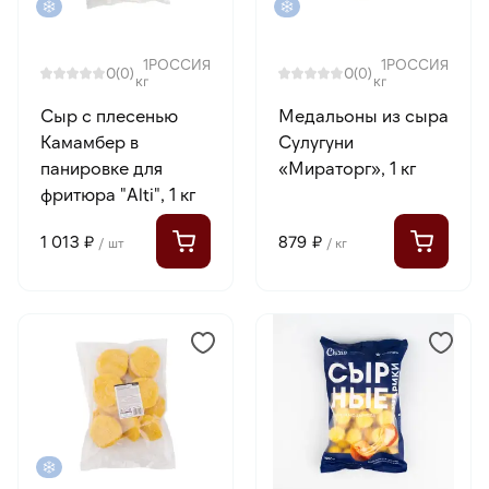
1
РОССИЯ
1
РОССИЯ
0
0
(0)
(0)
кг
кг
Сыр с плесенью
Медальоны из сыра
Камамбер в
Сулугуни
панировке для
«Мираторг», 1 кг
фритюра "Alti", 1 кг
1 013 ₽
879 ₽
/ шт
/ кг