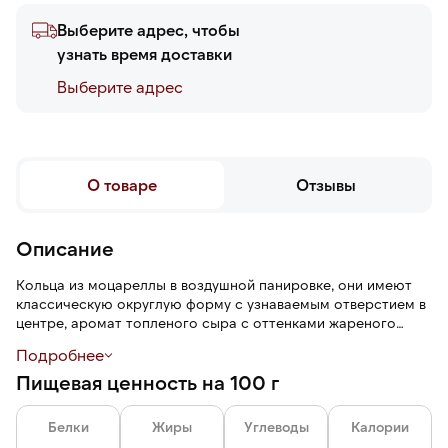
Выберите адрес, чтобы
узнать время доставки
Выберите адреc
О товаре
Отзывы
Описание
Кольца из моцареллы в воздушной панировке, они имеют
классическую округлую форму с узнаваемым отверстием в
центре, аромат топленого сыра с оттенками жареного
сдобного теста, сливочно-молочный вкус с легкой
Подробнее
солоноватостью и хрустящую, рассыпчатую текстуру.
Пищевая ценность на 100 г
Белки
Жиры
Углеводы
Калории