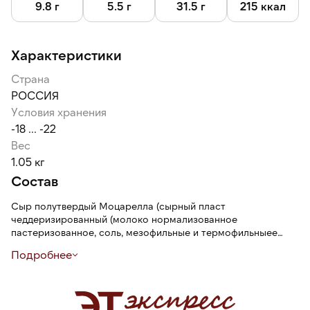
9.8 г
5.5 г
31.5 г
215 ккал
Характеристики
Страна
РОССИЯ
Условия хранения
-18 ... -22
Вес
1.05 кг
Состав
Сыр полутвердый Моцарелла (сырный пласт
чеддеризированный (молоко нормализованное
пастеризованное, соль, мезофильные и термофильныее
молочнокислые микроорганизмы, болгарская палочка,
Подробнее
молокосвертывающий препарат живтоного
происхлждения), вода, масло сливочное, молочный белок,
сыворотка молочная сухая, соль, пищевые добавки -
регулятор кислотности, краситель, вода питьевая, сухари