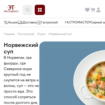
Акции
Доставка
Гастроклуб
ГАСТРОМАСТЕР
Сырный 
Главная
Гастроклуб
Супы
Норвежский суп
Норвежский
суп
В Норвегии, где
фьорды, где
Северное море
круглый год не
скупится на ветра и
волны, суп — это не
просто еда. Это
способ согреться
после долгого дня,