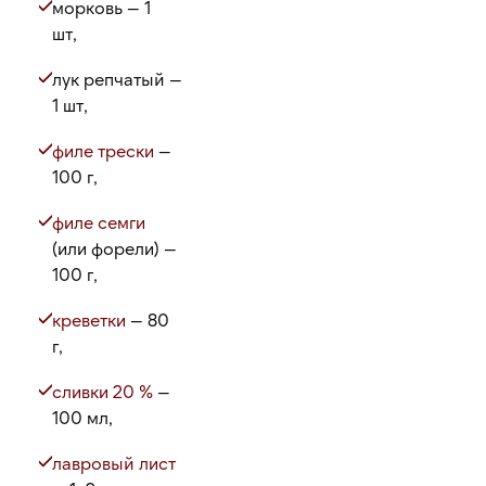
морковь — 1
шт,
лук репчатый —
1 шт,
филе трески
—
100 г,
филе семги
(или форели) —
100 г,
креветки
— 80
г,
сливки 20 %
—
100 мл,
лавровый лист