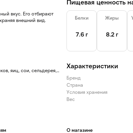
Пищевая ценность на
ный вкус. Его отбирают
Белки
Жиры
храняя внешний вид.
матизации супов и тушеных
7.6 г
8.2 г
 приготовления рассолов и
ное хранение на кухне.
Характеристики
в, яиц, сои, сельдерея,
Бренд
Страна
Условия хранения
Вес
лям
О магазине