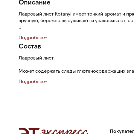
Описание
Лавровый лист Kotanyi имеет тонкий аромат и пря
вручную, бережно высушивают и упаковывают, со
Лавровый лист в кулинарии используется для аро
Подробнее
блюд. Он один из обязательных ингредиентов для
Состав
маринадов.
Лавровый лист.
Пластиковая банка обеспечивает надежное и удоб
Может содержать следы глютеносодержащих злако
кунжута, молока (лактозы), горчицы.
Подробнее
Покупате