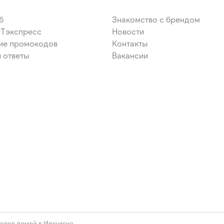
б
Знакомство с брендом
ЭТэкспресс
Новости
ие промокодов
Контакты
 ответы
Вакансии
ктов домой в Иркутске.