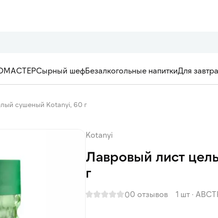
ОМАСТЕР
Сырный шеф
Безалкогольные напитки
Для завтр
лый сушеный Kotanyi, 60 г
Kotanyi
Лавровый лист целы
г
0 отзывов
1 шт
·
АВСТ
0