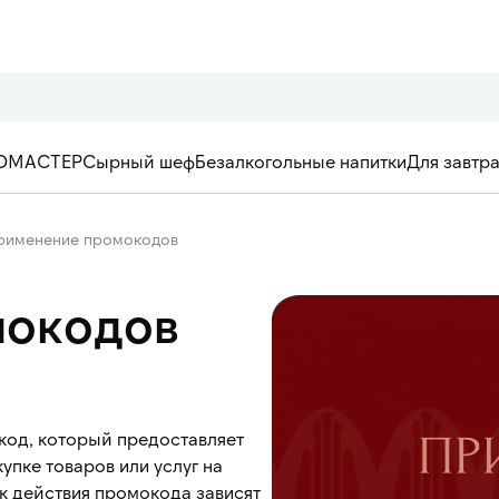
ОМАСТЕР
Сырный шеф
Безалкогольные напитки
Для завтр
рименение промокодов
мокодов
код, который предоставляет
упке товаров или услуг на
ок действия промокода зависят