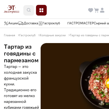
Акции
Доставка
Гастроклуб
ГАСТРОМАСТЕР
Сырный 
Главная
Гастроклуб
Холодные закуски
Тартар из говядины с пар
Тартар из
говядины с
пармезаном
Тартар — это
холодная закуска
французской
кухни.
Традиционно его
готовят из мелко
нарезанной
кубиками говяжьей