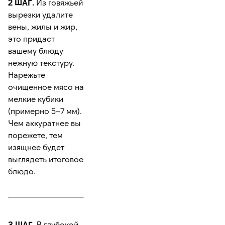
2 ШАГ.
Из говяжьей
вырезки удалите
вены, жилы и жир,
это придаст
вашему блюду
нежную текстуру.
Нарежьте
очищенное мясо на
мелкие кубики
(примерно 5–7 мм).
Чем аккуратнее вы
порежете, тем
изящнее будет
выглядеть итоговое
блюдо.
3 ШАГ.
В глубокой