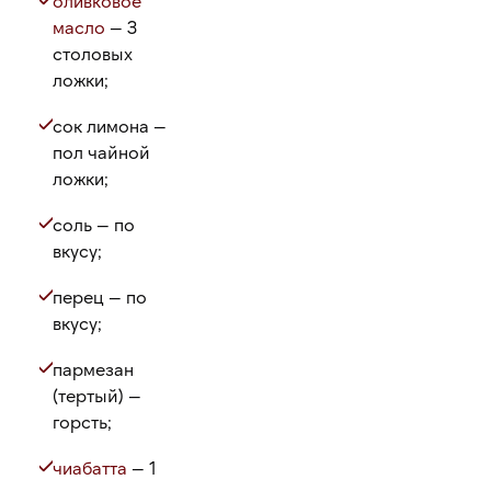
оливковое
масло
— 3
столовых
ложки;
сок лимона —
пол чайной
ложки;
соль — по
вкусу;
перец — по
вкусу;
пармезан
(тертый) —
горсть;
чиабатта
— 1