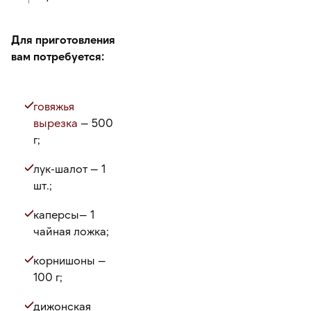
Для приготовления
вам потребуется:
говяжья
вырезка
— 500
г;
лук-шалот — 1
шт.;
каперсы— 1
чайная ложка;
корнишоны —
100 г;
дижонская