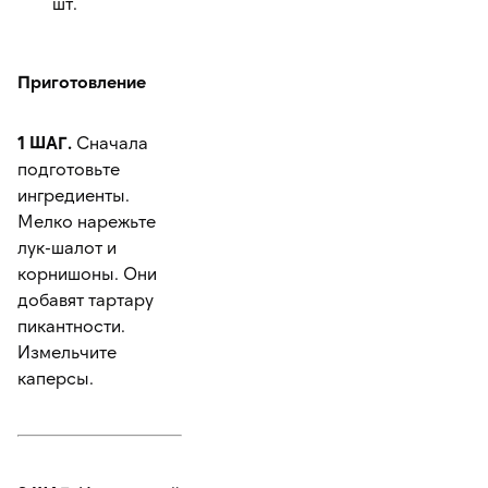
шт.
Приготовление
1 ШАГ.
Сначала
подготовьте
ингредиенты.
Мелко нарежьте
лук-шалот и
корнишоны. Они
добавят тартару
пикантности.
Измельчите
каперсы.