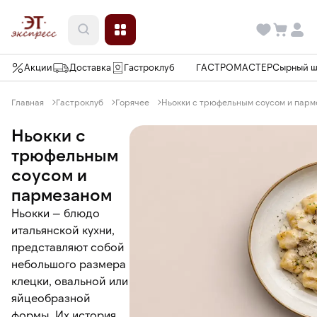
Акции
Доставка
Гастроклуб
ГАСТРОМАСТЕР
Сырный 
Главная
Гастроклуб
Горячее
Ньокки с трюфельным соусом и парм
Ньокки с
трюфельным
соусом и
пармезаном
Ньокки — блюдо
итальянской кухни,
представляют собой
небольшого размера
клецки, овальной или
яйцеобразной
формы. Их история