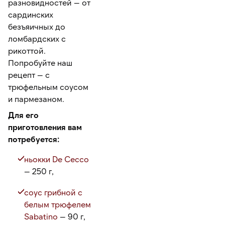
разновидностей — от
сардинских
безъяичных до
ломбардских с
рикоттой.
Попробуйте наш
рецепт — с
трюфельным соусом
и пармезаном.
Для его
приготовления вам
потребуется:
ньокки
De Cecco
— 250 г,
соус грибной с
белым трюфелем
Sabatino
— 90 г,