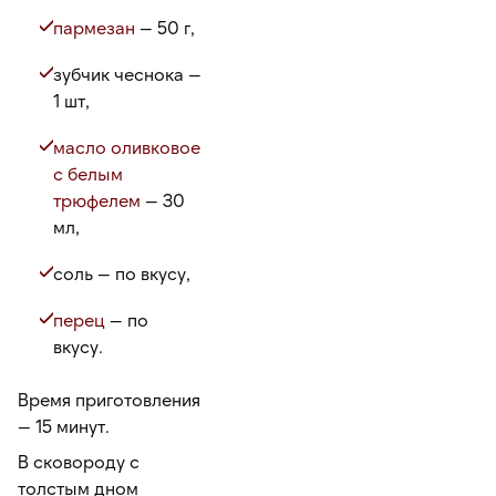
пармезан
— 50 г,
зубчик чеснока —
1 шт,
масло оливковое
с белым
трюфелем
— 30
мл,
соль — по вкусу,
перец
— по
вкусу.
Время приготовления
— 15 минут.
В сковороду с
толстым дном