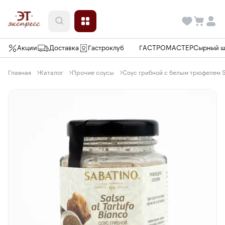
Акции
Доставка
Гастроклуб
ГАСТРОМАСТЕР
Сырный 
Главная
Каталог
Прочие соусы
Соус грибной с белым трюфелем Sabat