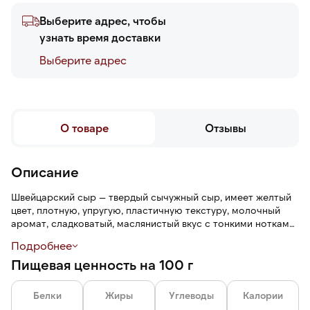
Выберите адрес, чтобы
узнать время доставки
Выберите адреc
О товаре
Отзывы
Описание
Швейцарский сыр — твердый сычужный сыр, имеет желтый
цвет, плотную, упругую, пластичную текстуру, молочный
аромат, сладковатый, маслянистый вкус с тонкими нотками
топленого молока и орехов.
Подробнее
Пищевая ценность на 100 г
На разрезе видна плотная, однородная структура с
характерным для этой группы сыров рисунком из крупных,
округлых глазков, равномерно распределенных по всей
Белки
Жиры
Углеводы
Калории
массе. Срез ровный, гладкий, без трещин и пустот.