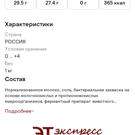
29.5 г
27.4 г
0 г
365 ккал
Характеристики
Страна
РОССИЯ
Условия хранения
0 ... +4
Вес
1 кг
Состав
Нормализованное молоко, соль, бактериальная закваска на
основе молочнокислых и пропионовокислых
микроорганизмов, ферментный препарат животного
происхождения, уплотнитель хлорид кальция, консервант
Подробнее
нитрат натрия, краситель Е160а