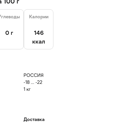
 100 г
Углеводы
Калории
0 г
146
ккал
РОССИЯ
-18 ... -22
1 кг
Доставка