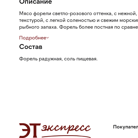
Описание
Мясо форели светло-розового оттенка, с нежной,
текстурой, с легкой соленостью и свежим морски
рыбного запаха. Форель более постная по сравн
Подробнее
Разделка облегчает работу на кухне и экономит в
Состав
очищена от хребта и реберных костей, спинного 
брюшных жира и плавника, пинбона кости.
Форель радужная, соль пищевая.
Покупате