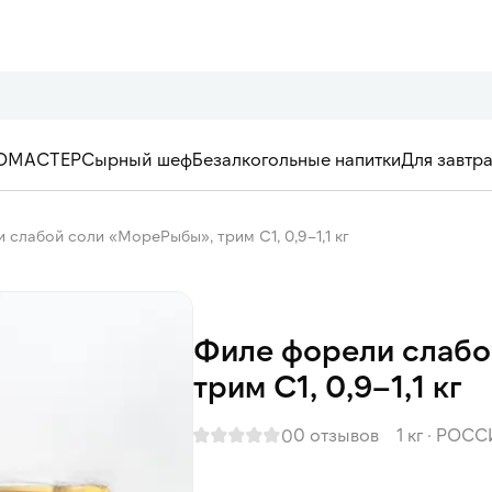
ОМАСТЕР
Сырный шеф
Безалкогольные напитки
Для завтр
 слабой соли «МореРыбы», трим С1, 0,9–1,1 кг
Филе форели слаб
трим С1, 0,9–1,1 кг
0 отзывов
1 кг
·
РОСС
0