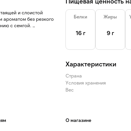
Пищевая ценность на
 таящей и слоистой
Белки
Жиры
м ароматом без резкого
ению с семгой.
16 г
9 г
ремя. Трим С1 — рыба
плавника, жаберной крышки,
Характеристики
Страна
Условия хранения
Вес
лям
О магазине