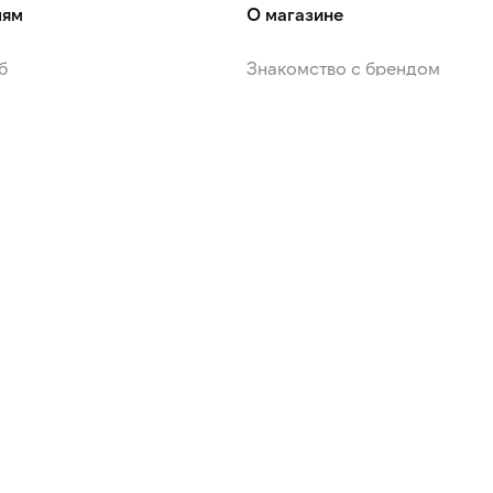
лям
О магазине
б
Знакомство с брендом
ЭТэкспресс
Новости
ие промокодов
Контакты
 ответы
Вакансии