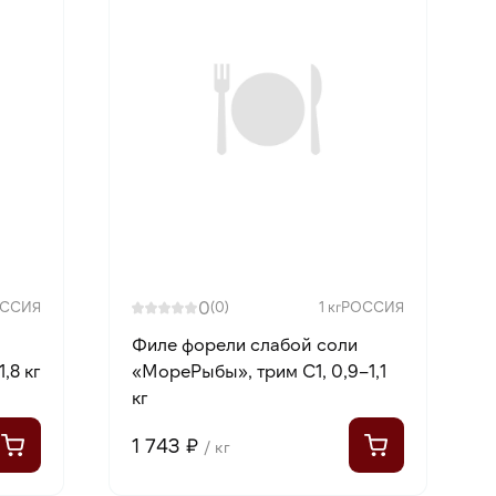
0
ССИЯ
(0)
1 кг
РОССИЯ
Филе форели слабой соли
,8 кг
«МореРыбы», трим С1, 0,9–1,1
кг
1 743 ₽
/ кг