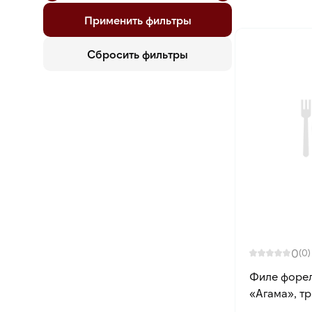
Применить фильтры
Сбросить фильтры
0
(0)
Филе форел
«Агама», три