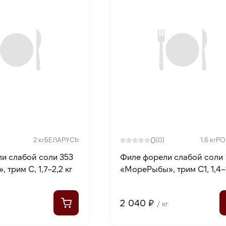
0
2 кг
БЕЛАРУСЬ
(0)
1.6 кг
РО
и слабой соли 353
Филе форели слабой соли
, трим С, 1,7–2,2 кг
«МореРыбы», трим С1, 1,4–1
2 040 ₽
/ кг