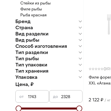
Стейки из рыбы
Филе рыбы
Рыба красная
Бренд
Страна
Агама
Вид разделки
Россия
Беларусь
Вид рыбы
Филе
Способ изготовления
Форель
Тип разделки
Слабой соли
Тип рыбы
Филе
Тип упаковки
Красная рыба
0
(0)
Тип хранения
Индивидуальная упаковка
Розничная упаковка
Упаковка
Замороженный
Филе форел
Вакуумная упаковка
XXL «Агама»
Цена, ₽
от
до
2 122 ₽
/ кг