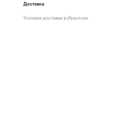
Доставка
Условия доставки в Иркутске
Условия доставки в Ангарск
Условия доставки в Шелехов
Условия доставки в Иркутский район
Условия оплаты
Условия возврата