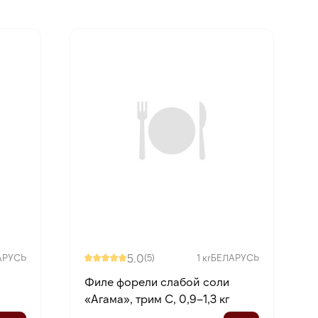
5.0
АРУСЬ
(5)
1 кг
БЕЛАРУСЬ
Филе форели слабой соли
«Агама», трим С, 0,9–1,3 кг