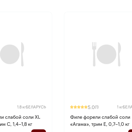
5.0
1.8 кг
БЕЛАРУСЬ
(1)
1 кг
БЕЛ
и слабой соли XL
Филе форели слабой соли
м С, 1,4–1,8 кг
«Агама», трим E, 0,7–1,0 кг