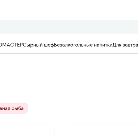
ОМАСТЕР
Сырный шеф
Безалкогольные напитки
Для завтр
еная рыба