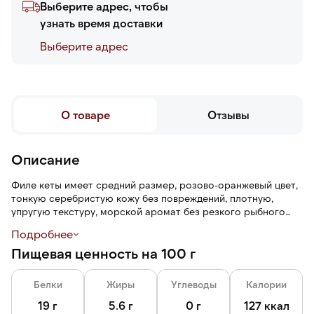
Выберите адрес, чтобы
узнать время доставки
Выберите адреc
О товаре
Отзывы
Описание
Филе кеты имеет средний размер, розово-оранжевый цвет,
тонкую серебристую кожу без повреждений, плотную,
упругую текстуру, морской аромат без резкого рыбного
запаха и соленый вкус с легкими сладковатыми оттенками.
Подробнее
Благодаря естественной жирности дикой кеты, филе
Пищевая ценность на 100 г
остается сочным при любой термической обработке.
Разделка облегчает работу на кухне и экономит время.
Белки
Жиры
Углеводы
Калории
Трим С — рыба очищена от хребта и реберных костей,
спинного плавника, жаберной крышки, брюшных жира и
19 г
5.6 г
0 г
127 ккал