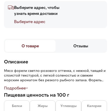
Выберите адрес, чтобы
узнать время доставки
Выберите адреc
О товаре
Отзывы
Описание
Мясо форели светло-розового оттенка, с нежной, таящей и
слоистой текстурой, с легкой соленостью и свежим
морским ароматом без резкого рыбного запаха. Форель
более постная по сравнению с семгой.
Подробнее
Пищевая ценность на 100 г
Разделка облегчает работу на кухне и экономит время.
Трим С1 — рыба очищена от хребта и реберных костей,
спинного плавника, жаберной крышки, брюшных жира и
Белки
Жиры
Углеводы
Калории
плавника, пинбона кости.