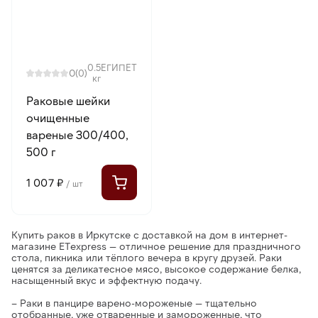
0.5
ЕГИПЕТ
0
(0)
кг
Раковые шейки
очищенные
вареные 300/400,
500 г
1 007 ₽
/ шт
Купить раков в Иркутске с доставкой на дом в интернет-
магазине ETexpress
— отличное решение для праздничного
стола, пикника или тёплого вечера в кругу друзей. Раки
ценятся за деликатесное мясо, высокое содержание белка,
насыщенный вкус и эффектную подачу.
–
Раки в панцире варено-мороженые
— тщательно
отобранные, уже отваренные и замороженные, что