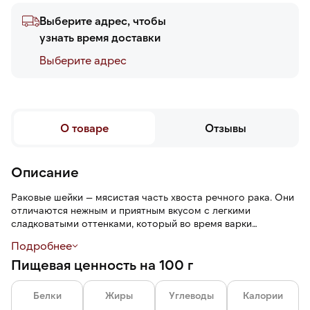
Выберите адрес, чтобы
узнать время доставки
Выберите адреc
О товаре
Отзывы
Описание
Раковые шейки — мясистая часть хвоста речного рака. Они
отличаются нежным и приятным вкусом с легкими
сладковатыми оттенками, который во время варки
приобретает солоноватую ноту. Раковые шейки обладают
Подробнее
упругой и мягкой текстурой.
Пищевая ценность на 100 г
Раковые шейки отваренные и готовы к употреблению после
разморозки. Их можно использовать для приготовления
Белки
Жиры
Углеводы
Калории
салатов, закусок, ризотто, пасты, супов, брускетт, канапе.