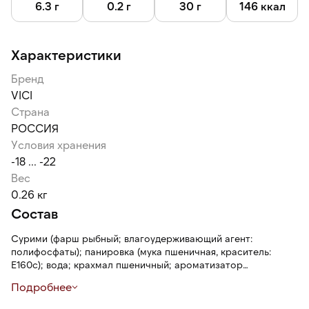
6.3 г
0.2 г
30 г
146 ккал
Характеристики
Бренд
VICI
Страна
РОССИЯ
Условия хранения
-18 ... -22
Вес
0.26 кг
Состав
Сурими (фарш рыбный; влагоудерживающий агент:
полифосфаты); панировка (мука пшеничная, краситель:
E160c); вода; крахмал пшеничный; ароматизатор
идентичный натуральному (содержит: экстракт краба;
Подробнее
консервант: сорбат калия; загуститель: ксантановая
камедь); крахмал картофельный модифицированный; масло