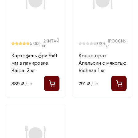
2
КИТАЙ
1
РОССИЯ
5.0
0
(3)
(0)
кг
кг
Картофель фри 9х9
Концентрат
мм в панировке
Апельсин с мякотью
Kaida, 2 кг
Richeza 1 кг
389 ₽
791 ₽
/ шт
/ шт