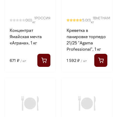
1
РОССИЯ
1
ВЬЕТНАМ
0
5.0
(0)
(1)
кг
кг
Концентрат
Креветка в
Ямайская мечта
панировке торпедо
«Аграна», 1 кг
21/25 "Agama
Professional", 1 кг
671 ₽
1 592 ₽
/ шт
/ шт