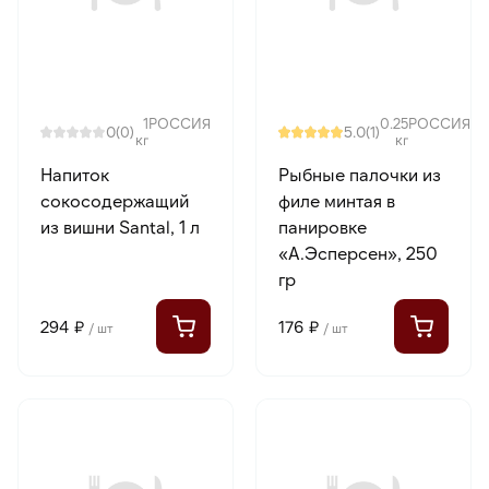
1
РОССИЯ
0.25
РОССИЯ
0
5.0
(0)
(1)
кг
кг
Напиток
Рыбные палочки из
сокосодержащий
филе минтая в
из вишни Santal, 1 л
панировке
«А.Эсперсен», 250
гр
294 ₽
176 ₽
/ шт
/ шт