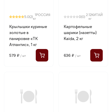
1
РОССИЯ
2.12
КИТАЙ
5.0
0
(2)
(0)
кг
кг
Крылышки куриные
Картофельные
золотые в
шарики (назетты)
панировке «ТК
Kaida, 2 кг
Атлантис», 1 кг
579 ₽
636 ₽
/ шт
/ шт