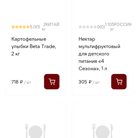
2
КИТАЙ
1.105
РОССИЯ
5.0
0
(1)
(0)
кг
кг
Картофельные
Нектар
улыбки Beta Trade,
мультифруктовый
2 кг
для детского
питания «4
Сезона», 1 л
718 ₽
305 ₽
/ шт
/ шт