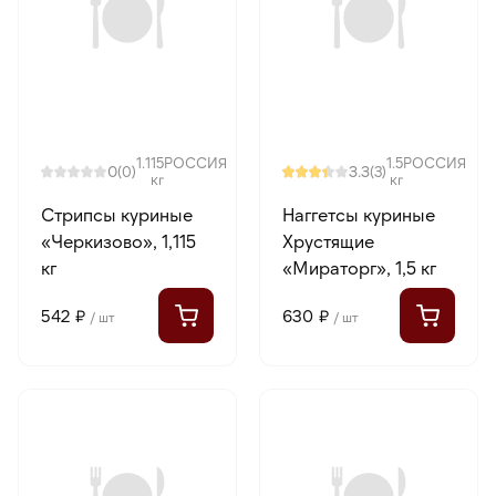
1.115
РОССИЯ
1.5
РОССИЯ
0
3.3
(0)
(3)
кг
кг
Стрипсы куриные
Наггетсы куриные
«Черкизово», 1,115
Хрустящие
кг
«Мираторг», 1,5 кг
542 ₽
630 ₽
/ шт
/ шт