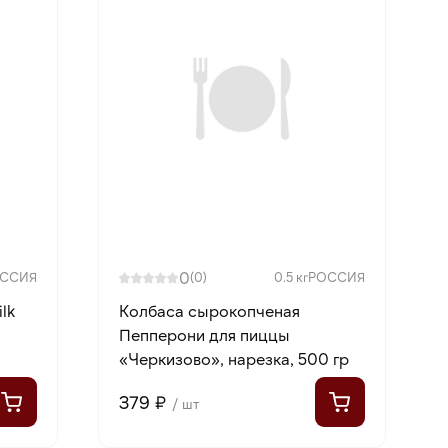
0
ССИЯ
(0)
0.5 кг
РОССИЯ
lk
Колбаса сырокопченая
Пепперони для пиццы
«Черкизово», нарезка, 500 гр
379 ₽
/ шт