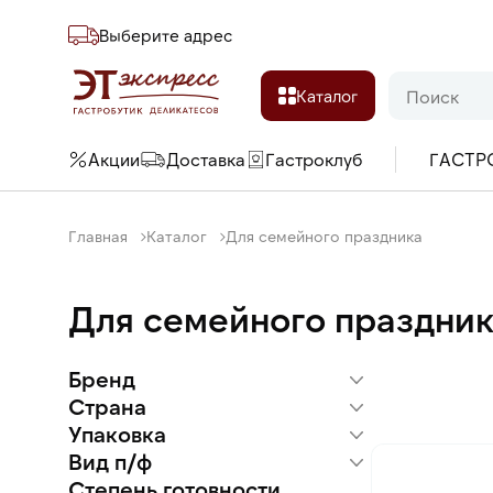
Выберите адреc
Каталог
Акции
Доставка
Гастроклуб
ГАСТР
Главная
Каталог
Для семейного праздника
Для семейного праздни
Бренд
Страна
Agama Professional
ALTIMILK
Упаковка
Вьетнам
Черкизово
Россия
Вид п/ф
Картонная коробка
Минисыроварня
Китай
Пакет
Степень готовности
Креветки в панировке