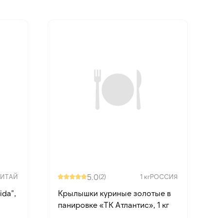
5.0
КИТАЙ
(2)
1 кг
РОССИЯ
da",
Крылышки куриные золотые в
панировке «ТК Атлантис», 1 кг