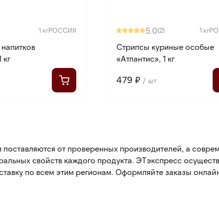
5.0
1 кг
РОССИЯ
(2)
1 кг
РО
 напитков
Стрипсы куриные особые
 кг
«Атлантис», 1 кг
479 ₽
/ шт
 и поставляются от проверенных производителей, а совр
ральных свойств каждого продукта. ЭТэкспресс осуществл
ставку по всем этим регионам. Оформляйте заказы онлайн