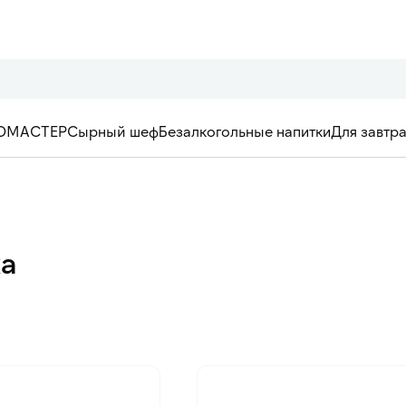
ОМАСТЕР
Сырный шеф
Безалкогольные напитки
Для завтр
ка