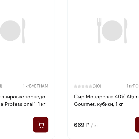
0
1)
1 кг
ВЬЕТНАМ
(0)
1 кг
РО
 панировке торпедо
Сыр Моцарелла 40% Altimi
 Professional", 1 кг
Gourmet, кубики, 1 кг
669 ₽
т
/ кг