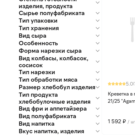
Kaida
Пластиковая бутылка
изделия, продукта
ТК Атлантис
Пластиковый пакет
Сырье полуфабриката
RiCHEZA
Требует приготовления
Подложка
Атлантис
Частично готов, требует
Тип упаковки
Картофель
обжарки
Креветка
Тип хранения
Розничная упаковка
Курица
Вид сыра
Замороженный
Особенность
Моцарелла
Форма нарезки сыра
БЗМЖ
Вид колбасы, колбасок,
Кубик
сосисок
Тип нарезки
Пепперони
Тип обработки мяса
Нарезка
5.0
(
Размер хлебобул изделия
Сырокопченое
Тип продукта
Креветка в
20 см* 30 см
хлебобулочные изделия
21/25 "Agama
Вид фри и аппетайзера
Основа для пиццы (парбейк)
Вид полуфабриката
Бочонки
1 592 ₽
Улыбки
/ ш
Вид напитка
Крылышки
Фри хрустящий
Стрипсы
Вкус напитка, изделия
Основа для напитка