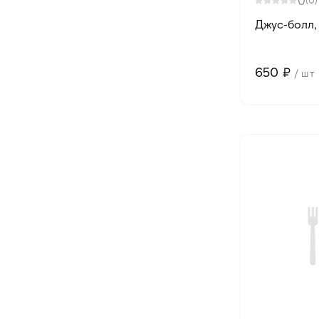
0
Джус-болл, 
650 ₽
/ шт