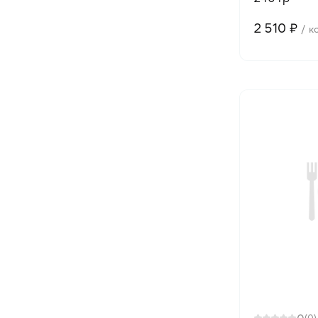
2 510 ₽
/ к
(0)