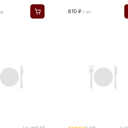
610 ₽
ор
/ шт
1.4 кг
КИТАЙ
(1)
2 кг