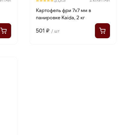
5.0
a
Картофель фри 7х7 мм в
панировке Kaida, 2 кг
501 ₽
/ шт