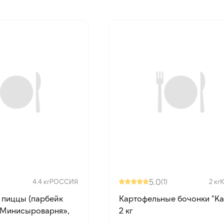
5.0
4.4 кг
РОССИЯ
(1)
2 кг
 пиццы (парбейк
Картофельные бочонки "Kai
«Минисыроварня»,
2 кг