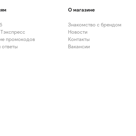
лям
О магазине
б
Знакомство с брендом
ЭТэкспресс
Новости
ие промокодов
Контакты
 ответы
Вакансии