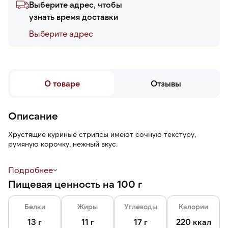
Выберите адрес, чтобы
узнать время доставки
Выберите адреc
О товаре
Отзывы
Описание
Хрустящие куриные стрипсы имеют сочную текстуру,
румяную корочку, нежный вкус.
Стрипсы употребляются как закуска, подается с овощами и
Подробнее
различными соусами.
Пищевая ценность на 100 г
Рекомендуем обжаривать во фритюрном масле при
температуре 180°С в течение 3 минут 30 секунд.
Белки
Жиры
Углеводы
Калории
Большая упаковка позволит долго расходовать продукт.
13 г
11 г
17 г
220 ккал