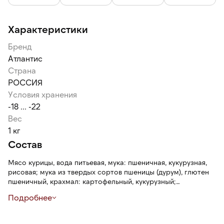
Характеристики
Бренд
Атлантис
Страна
РОССИЯ
Условия хранения
-18 ... -22
Вес
1 кг
Состав
Мясо курицы, вода питьевая, мука: пшеничная, кукурузная,
рисовая; мука из твердых сортов пшеницы (дурум), глютен
пшеничный, крахмал: картофельный, кукурузный;
стабилизатор крахмал ацетилированный, масло
Подробнее
подсолнечное, антиокислитель токоферолы, концентрат
смеси; соль, лук, перец черный, чеснок, кориандр, орегано,
кумин, томат, натуральные ароматизаторы (содержат